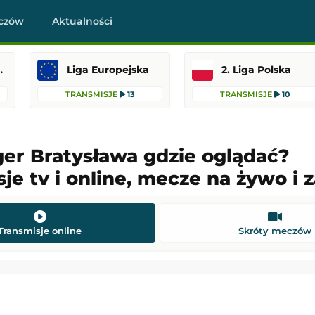
czów
Aktualności
raklasa
Liga Europejska
2. Liga Polska
TRANSMISJE
13
TRANSMISJE
10
ger Bratysława gdzie oglądać?
je tv i online, mecze na żywo i 
Stevenage
Polonia Warszawa
-
Ruch Chorzów
skiej
1. Liga Polska
22:45
Dodany: 07.08.2026 22:30
Transmisje online
Skróty meczów
Wanderers
-
Port Vale
Crystal Palace
-
Fulham
skiej
Mecz towarzyski
22:45
Dodany: 07.08.2026 21:00