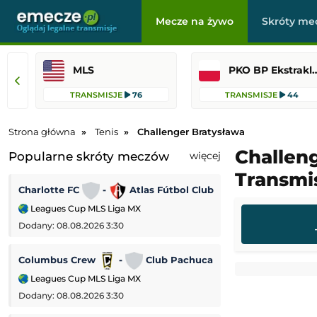
Mecze na żywo
Skróty me
MLS
PKO BP Ekst
TRANSMISJE
76
TRANSMISJE
44
Strona główna
Tenis
Challenger Bratysława
Challen
Popularne skróty meczów
więcej
Transmis
Charlotte FC
-
Atlas Fútbol Club
Wycombe
-
Leagues Cup MLS Liga MX
Puchar Ligi Angiel
Dodany: 08.08.2026 3:30
Dodany: 07.08.2026 
Columbus Crew
-
Club Pachuca
Wolverhampton 
Leagues Cup MLS Liga MX
Puchar Ligi Angiel
Dodany: 08.08.2026 3:30
Dodany: 07.08.2026 