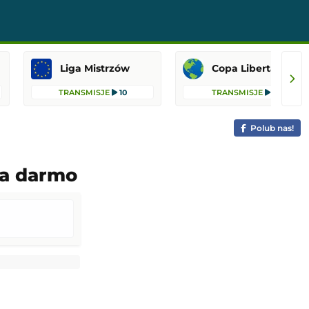
Liga Mistrzów
Copa Libertadores
TRANSMISJE
10
TRANSMISJE
8
Polub nas!
za darmo