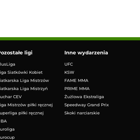
ozostałe ligi
Inne wydarzenia
lusLiga
UFC
iga Siatkówki Kobiet
KSW
iatkarska Liga Mistrzów
FAME MMA
iatkarska Liga Mistrzyń
PRIME MMA
uchar CEV
Żużlowa Ekstraliga
iga Mistrzów piłki ręcznej
Speedway Grand Prix
uperliga piłki ręcznej
Skoki narciarskie
NBA
uroliga
urocup