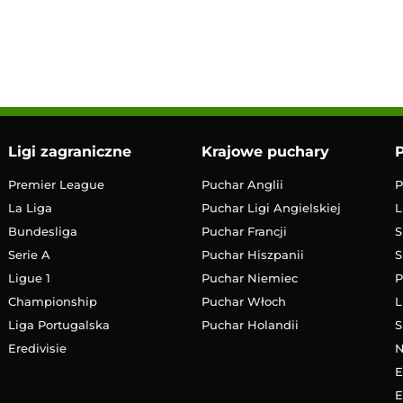
12:00
Transmisja
Ligi zagraniczne
Krajowe puchary
P
Premier League
Puchar Anglii
P
La Liga
Puchar Ligi Angielskiej
L
Bundesliga
Puchar Francji
S
Serie A
Puchar Hiszpanii
S
Ligue 1
Puchar Niemiec
P
Championship
Puchar Włoch
L
Liga Portugalska
Puchar Holandii
S
Eredivisie
E
E