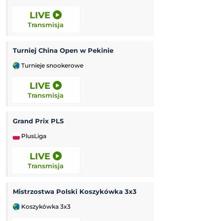
LIVE
LIVE
Transmisja
Transmisja
Turniej China Open w Pekinie
Grand Prix Moto
Turnieje snookerowe
MotoGP
LIVE
LIVE
Transmisja
Transmisja
Grand Prix PLS
Czornomoreć Od
PlusLiga
Liga Ukraińska
LIVE
12:00
Transmisja
Transmisja
Mistrzostwa Polski Koszykówka 3x3
Korona Kielce II
Koszykówka 3x3
3. Liga Polska