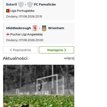
Estoril
-
FC Famalicão
AC Monza
-
Liga Portugalska
Mecz towarzyski
Dodany: 07.08.2026 23:15
Dodany: 07.08.2026 
Middlesbrough
-
Wrexham
Vfl Bochum
Puchar Ligi Angielskiej
2. Bundesliga
Dodany: 07.08.2026 23:00
Dodany: 07.08.2026 
Poprzednie
Następne
Aktualności
więcej