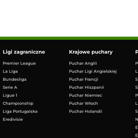
13:00
Transmisja
Ligi zagraniczne
Krajowe puchary
P
Premier League
Puchar Anglii
P
La Liga
Puchar Ligi Angielskiej
L
Bundesliga
Puchar Francji
S
Serie A
Puchar Hiszpanii
S
Ligue 1
Puchar Niemiec
P
Championship
Puchar Włoch
L
Liga Portugalska
Puchar Holandii
S
Eredivisie
E
E