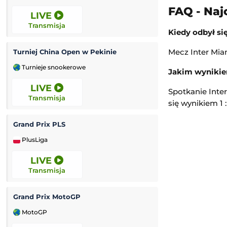
FAQ - Naj
LIVE
12:00
Transmisja
Transmisja
Kiedy odbył si
Mecz Inter Miam
Turniej China Open w Pekinie
Miedź Legnica II
Turnieje snookerowe
3. Liga Polska
Jakim wynikie
LIVE
12:00
Spotkanie Inte
Transmisja
Transmisja
się wynikiem 1 : 
Grand Prix PLS
Rekord Bielsko-B
PlusLiga
Ekstraliga Kobiet
LIVE
12:00
Transmisja
Transmisja
Grand Prix MotoGP
Luzino
-
K
MotoGP
3. Liga Polska