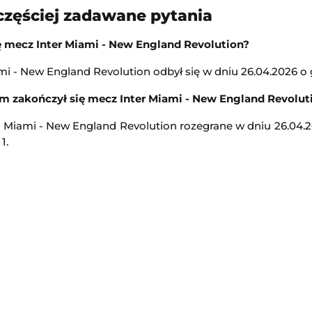
częściej zadawane pytania
12:15
Transmisja
ę mecz Inter Miami - New England Revolution?
i - New England Revolution odbył się w dniu 26.04.2026 o g
Turniej ATP Challenger w Gr
-
Barycz Sułów
Challenger Grodzisk Mazowiecki
m zakończył się mecz Inter Miami - New England Revolut
13:00
r Miami - New England Revolution rozegrane w dniu 26.04.
Transmisja
1.
Kozerki Open
iała
-
Legia Ladies
Challenger Grodzisk Mazowiecki
13:00
Transmisja
KPN Bałtyk Koszalin
Legia Warszawa II
-
Świt Szczecin
2. Liga Polska