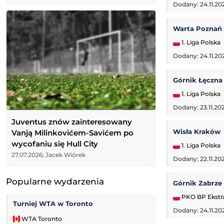
Dodany: 24.11.20
Warta Poznań
1. Liga Polska
Dodany: 24.11.20
Górnik Łęczn
1. Liga Polska
Dodany: 23.11.202
Juventus znów zainteresowany
Wisła Kraków
Vanją Milinkovićem-Savićem po
wycofaniu się Hull City
1. Liga Polska
27.07.2026; Jacek Wiórek
Dodany: 22.11.20
Popularne wydarzenia
Górnik Zabrze
PKO BP Ekstr
Turniej WTA w Toronto
Zoria Ługańsk
Dodany: 24.11.20
WTA Toronto
Liga Ukraińska