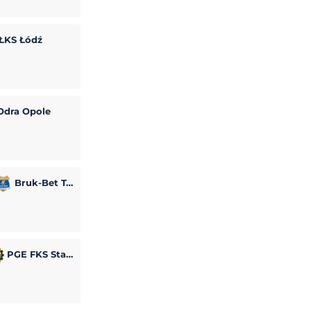
ŁKS Łódź
dra Opole
Bruk-Bet Termalica Nieciecza
PGE FKS Stal Mielec