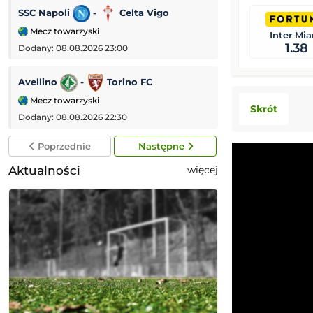
SSC Napoli
-
Celta Vigo
Galatasaray
-
Mecz towarzyski
Mecz towarzyski
Inter Mi
1.38
Dodany: 08.08.2026 23:00
Dodany: 08.08.2026
Avellino
-
Torino FC
PSV Eindhoven
Mecz towarzyski
Eredivisie (Liga 
Skrót
Dodany: 08.08.2026 22:30
Dodany: 08.08.2026
Poprzednie
Następne
Aktualności
więcej