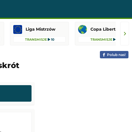
Liga Mistrzów
Copa Libertadores
TRANSMISJE
10
TRANSMISJE
8
Polub nas!
skrót