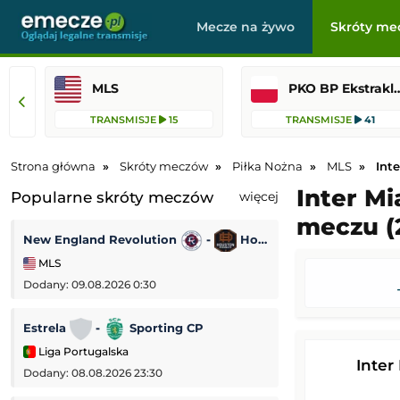
Mecze na żywo
Skróty me
MLS
PKO BP Ekst
TRANSMISJE
15
TRANSMISJE
41
Strona główna
Skróty meczów
Piłka Nożna
MLS
Int
Inter Mi
Popularne skróty meczów
więcej
meczu (
New England Revolution
-
Houston Dynamo
Korona Kielce
MLS
PKO BP Ekstrakl
Dodany: 09.08.2026 0:30
Dodany: 08.08.2026 
Estrela
-
Sporting CP
Udinese
-
Liga Portugalska
Mecz towarzyski
Inter
Dodany: 08.08.2026 23:30
Dodany: 08.08.2026