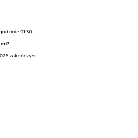
odzinie 01:30.
odzisku Mazowieckim
ion?
2026 zakończyło