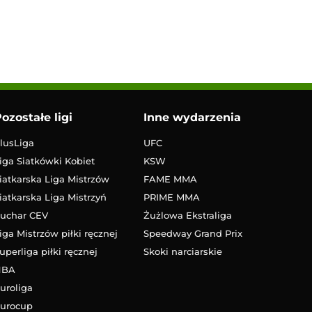
ozostałe ligi
Inne wydarzenia
lusLiga
UFC
iga Siatkówki Kobiet
KSW
iatkarska Liga Mistrzów
FAME MMA
iatkarska Liga Mistrzyń
PRIME MMA
uchar CEV
Żużlowa Ekstraliga
iga Mistrzów piłki ręcznej
Speedway Grand Prix
uperliga piłki ręcznej
Skoki narciarskie
NBA
uroliga
urocup