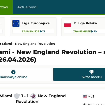
czów
Aktualności
raklasa
Liga Europejska
2. Liga Polska
TRANSMISJE
13
TRANSMISJE
10
er Miami - New England Revolution
ami - New England Revolution – 
26.04.2026)
-
Legia Warszawa
Coventry City
-
Espanyol Barcelona
asa
Mecz towarzyski
22:15
Dodany: 08.08.2026 20:30
Transmisja online
Skrót meczu
Nottingham Forest
Pogoń Szczecin
-
Motor Lublin
PKO BP Ekstraklasa
 Miami
1 - 1
New England
MLS
 22:00
Dodany: 08.08.2026 19:30
Revolution