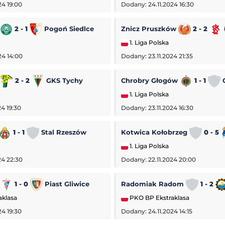
24 19:00
Dodany: 24.11.2024 16:30
2 - 1
Pogoń Siedlce
Znicz Pruszków
2 - 2
1. Liga Polska
24 14:00
Dodany: 23.11.2024 21:35
a
2 - 2
GKS Tychy
Chrobry Głogów
1 - 1
O
1. Liga Polska
4 19:30
Dodany: 23.11.2024 16:30
1 - 1
Stal Rzeszów
Kotwica Kołobrzeg
0 - 5
1. Liga Polska
24 22:30
Dodany: 22.11.2024 20:00
1 - 0
Piast Gliwice
Radomiak Radom
1 - 2
aklasa
PKO BP Ekstraklasa
-
Hirnyk-Sport Horiszni Pławni
Sparta Rotterdam
-
Feyenoord Rotterdam
24 19:30
Dodany: 24.11.2024 14:15
Eredivisie (Liga Holenderska)