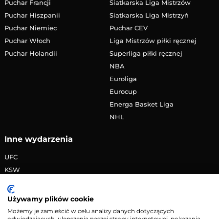
Puchar Francji
Siatkarska Liga Mistrzów
Puchar Hiszpanii
Siatkarska Liga Mistrzyń
Puchar Niemiec
Puchar CEV
Puchar Włoch
Liga Mistrzów piłki ręcznej
Puchar Holandii
Superliga piłki ręcznej
NBA
Euroliga
Eurocup
Energa Basket Liga
NHL
Inne wydarzenia
UFC
KSW
FAME MMA
PRIME MMA
Używamy plików cookie
Żużlowa Ekstraliga
Możemy je zamieścić w celu analizy danych dotyczących
odwiedzających, ulepszenia naszej strony internetowej, pokazania