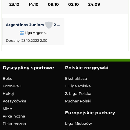
23.10
14.10
09.10
02.10
24.09
Argentinos Juniors
2 - 0
Velez Sarsfield
Liga Argentyńska
Dodany: 23.10.2022 2:30
Dyscypliny sportowe
Polskie rozgrywki
Boks
Ekstraklasa
Formuła 1
1. Liga Polska
Hokej
2. Liga Polska
Koszykówka
Puchar Polski
MMA
Europejskie puchary
Piłka nożna
Liga Mistrzów
Piłka ręczna