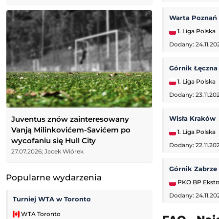
Warta Poznań
1. Liga Polska
Dodany: 24.11.20
Górnik Łęczn
1. Liga Polska
Dodany: 23.11.202
Juventus znów zainteresowany
Wisła Kraków
Vanją Milinkovićem-Savićem po
1. Liga Polska
wycofaniu się Hull City
Dodany: 22.11.20
27.07.2026; Jacek Wiórek
Górnik Zabrze
Popularne wydarzenia
PKO BP Ekstr
Dodany: 24.11.20
Turniej WTA w Toronto
Zoria Ługańsk
WTA Toronto
Liga Ukraińska