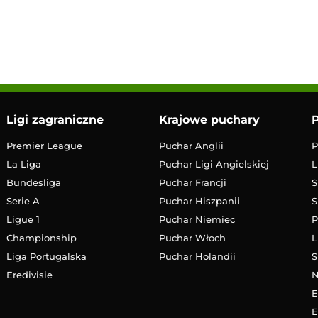
13:00
Transmisja
Ligi zagraniczne
Krajowe puchary
P
Premier League
Puchar Anglii
P
La Liga
Puchar Ligi Angielskiej
L
Bundesliga
Puchar Francji
S
Serie A
Puchar Hiszpanii
S
Ligue 1
Puchar Niemiec
P
Championship
Puchar Włoch
L
Liga Portugalska
Puchar Holandii
S
Eredivisie
E
E