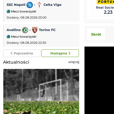
SSC Napoli
-
Celta Vigo
Galatasaray
-
Real Soci
Mecz towarzyski
Mecz towarzyski
2.23
Dodany: 08.08.2026 23:00
Dodany: 08.08.2026
Avellino
-
Torino FC
PSV Eindhoven
Skrót
Mecz towarzyski
Eredivisie (Liga 
Dodany: 08.08.2026 22:30
Dodany: 08.08.2026
Poprzednie
Następne
Aktualności
więcej