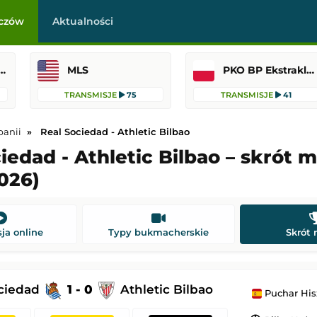
czów
Aktualności
szpańska (Primera Division)
MLS
PKO BP Ekstraklasa
TRANSMISJE
75
TRANSMISJE
41
panii
Real Sociedad - Athletic Bilbao
iedad - Athletic Bilbao – skrót 
026)
-
Legia Warszawa
Coventry City
-
Espanyol Barcelona
asa
Mecz towarzyski
22:15
Dodany: 08.08.2026 20:30
ja online
Typy bukmacherskie
Skrót
Nottingham Forest
Pogoń Szczecin
-
Motor Lublin
PKO BP Ekstraklasa
ociedad
1 - 0
Athletic Bilbao
Puchar His
 22:00
Dodany: 08.08.2026 19:30