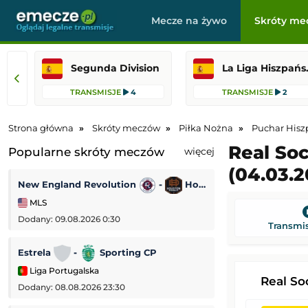
Mecze na żywo
Skróty me
Segunda Division
La Liga Hi
TRANSMISJE
4
TRANSMISJE
2
Strona główna
Skróty meczów
Piłka Nożna
Puchar Hisz
Real Soc
Popularne skróty meczów
więcej
(04.03.2
New England Revolution
-
Houston Dynamo
Korona Kielce
MLS
PKO BP Ekstrakl
Dodany: 09.08.2026 0:30
Dodany: 08.08.2026 
Transmis
Estrela
-
Sporting CP
Udinese
-
Liga Portugalska
Mecz towarzyski
Real S
Dodany: 08.08.2026 23:30
Dodany: 08.08.2026