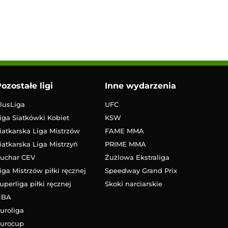
ozostałe ligi
Inne wydarzenia
lusLiga
UFC
iga Siatkówki Kobiet
KSW
iatkarska Liga Mistrzów
FAME MMA
iatkarska Liga Mistrzyń
PRIME MMA
uchar CEV
Żużlowa Ekstraliga
iga Mistrzów piłki ręcznej
Speedway Grand Prix
uperliga piłki ręcznej
Skoki narciarskie
NBA
uroliga
urocup