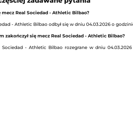
częściej zadawane pytania
12:15
ę mecz Real Sociedad - Athletic Bilbao?
Transmisja
dad - Athletic Bilbao odbył się w dniu 04.03.2026 o godzinie
Turniej ATP Challenger w Gr
-
Barycz Sułów
 zakończył się mecz Real Sociedad - Athletic Bilbao?
Challenger Grodzisk Mazowiecki
 Sociedad - Athletic Bilbao rozegrane w dniu 04.03.2026
13:00
Transmisja
Kozerki Open
iała
-
Legia Ladies
Challenger Grodzisk Mazowiecki
13:00
Transmisja
KPN Bałtyk Koszalin
Legia Warszawa II
-
Świt Szczecin
2. Liga Polska