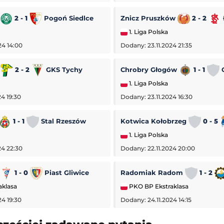
2 - 1
Pogoń Siedlce
Znicz Pruszków
2 - 2
1. Liga Polska
24 14:00
Dodany: 23.11.2024 21:35
a
2 - 2
GKS Tychy
Chrobry Głogów
1 - 1
O
1. Liga Polska
4 19:30
Dodany: 23.11.2024 16:30
1 - 1
Stal Rzeszów
Kotwica Kołobrzeg
0 - 5
1. Liga Polska
24 22:30
Dodany: 22.11.2024 20:00
1 - 0
Piast Gliwice
Radomiak Radom
1 - 2
aklasa
PKO BP Ekstraklasa
24 19:30
Dodany: 24.11.2024 14:15
-
Hirnyk-Sport Horiszni Pławni
Sparta Rotterdam
-
Feyenoord Rotterdam
Eredivisie (Liga Holenderska)