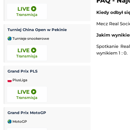
FAQ - Naj
LIVE
12:00
Kiedy odbył si
Transmisja
Transmisja
Mecz Real Socie
Turniej China Open w Pekinie
Miedź Legnica II
Jakim wynikiem
Turnieje snookerowe
3. Liga Polska
Spotkanie Real
LIVE
12:00
wynikiem 1 : 0.
Transmisja
Transmisja
Grand Prix PLS
Rekord Bielsko-B
PlusLiga
Ekstraliga Kobiet
LIVE
12:00
Transmisja
Transmisja
Grand Prix MotoGP
Luzino
-
K
MotoGP
3. Liga Polska