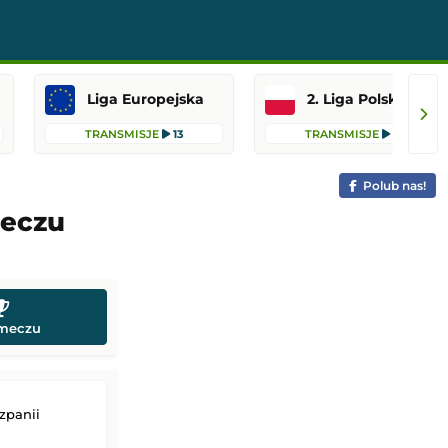
Liga Europejska
2. Liga Polska
TRANSMISJE
13
TRANSMISJE
10
Polub nas!
meczu
 meczu
zpanii