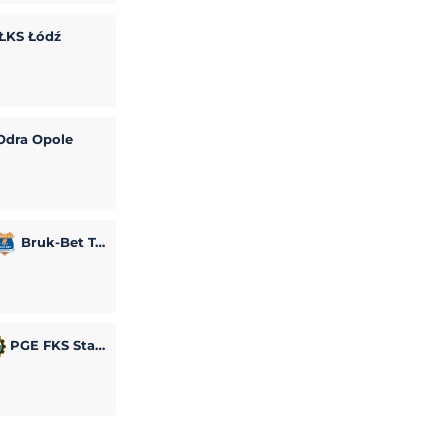
ŁKS Łódź
dra Opole
Bruk-Bet Termalica Nieciecza
PGE FKS Stal Mielec