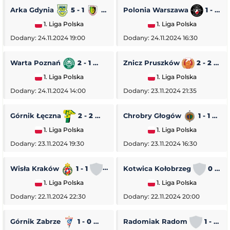
Arka Gdynia
5 - 1
Stal Stalowa Wola
Polonia Warszawa
1 - 0
1. Liga Polska
1. Liga Polska
Dodany: 24.11.2024 19:00
Dodany: 24.11.2024 16:30
Warta Poznań
2 - 1
Pogoń Siedlce
Znicz Pruszków
2 - 2
1. Liga Polska
1. Liga Polska
Dodany: 24.11.2024 14:00
Dodany: 23.11.2024 21:35
Górnik Łęczna
2 - 2
GKS Tychy
Chrobry Głogów
1 - 1
O
1. Liga Polska
1. Liga Polska
Dodany: 23.11.2024 19:30
Dodany: 23.11.2024 16:30
Wisła Kraków
1 - 1
Stal Rzeszów
Kotwica Kołobrzeg
0 - 5
1. Liga Polska
1. Liga Polska
Dodany: 22.11.2024 22:30
Dodany: 22.11.2024 20:00
Górnik Zabrze
1 - 0
Piast Gliwice
Radomiak Radom
1 - 2