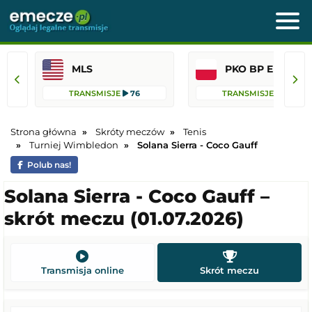
MLS
PKO BP Ekst
TRANSMISJE
76
TRANSMISJE
45
Strona główna
Skróty meczów
Tenis
Turniej Wimbledon
Solana Sierra - Coco Gauff
Polub nas!
Solana Sierra - Coco Gauff –
skrót meczu (01.07.2026)
Transmisja online
Skrót meczu