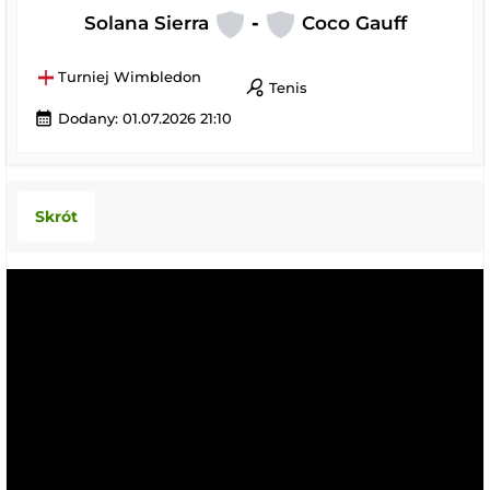
Solana Sierra
-
Coco Gauff
Turniej Wimbledon
sports_tennis
Tenis
calendar_month
Dodany: 01.07.2026 21:10
Skrót