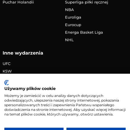
Puchar Holandii
Superliga piłki ręcznej
NBA
Euroliga
Eurocup
Energa Basket Liga
NHL
Inne wydarzenia
UFC
KSW
FAME MMA
PRIME MMA
Używamy plików cookie
Żużlowa Ekstraliga
Możemy je zamieścić w celu analizy danych dotyczących
odwiedzających, ulepszenia naszej strony internetowej, pokazania
Speedway Grand Prix
spersonalizowanych treści i zapewnienia Państwu wspaniałego
Skoki narciarskie
doświadczenia na stronie internetowej. Aby uzyskać więcej informacji
na temat plików cookie, których używamy, otwórz ustawienia.
Copyright © 2026 eMecze.pl