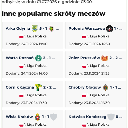
odbył się w dniu 01.07.2026 o godzinie 03:00.
Inne popularne skróty meczów
Arka Gdynia
5 - 1
Stal Stalowa Wola
Polonia Warszawa
1 - 0
1. Liga Polska
1. Liga Polska
Dodany: 24.11.2024 19:00
Dodany: 24.11.2024 16:30
Warta Poznań
2 - 1
Pogoń Siedlce
Znicz Pruszków
2 - 2
1. Liga Polska
1. Liga Polska
Dodany: 24.11.2024 14:00
Dodany: 23.11.2024 21:35
Górnik Łęczna
2 - 2
GKS Tychy
Chrobry Głogów
1 - 1
O
1. Liga Polska
1. Liga Polska
Dodany: 23.11.2024 19:30
Dodany: 23.11.2024 16:30
Wisła Kraków
1 - 1
Stal Rzeszów
Kotwica Kołobrzeg
0 - 5
1. Liga Polska
1. Liga Polska