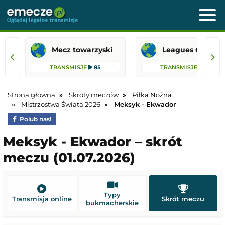
Mecz towarzyski
Leagues 
TRANSMISJE
85
TRANSMISJE
42
Strona główna
Skróty meczów
Piłka Nożna
Mistrzostwa Świata 2026
Meksyk - Ekwador
Polub nas!
Meksyk - Ekwador – skrót
meczu (01.07.2026)
Typy
Transmisja online
Skrót meczu
bukmacherskie