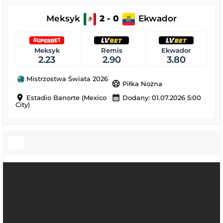
Meksyk
2 - 0
Ekwador
Meksyk
Remis
Ekwador
2.23
2.90
3.80
Mistrzostwa Świata 2026
sports_soccer
Piłka Nożna
location_on
calendar_month
Estadio Banorte (Mexico
Dodany: 01.07.2026 5:00
City)