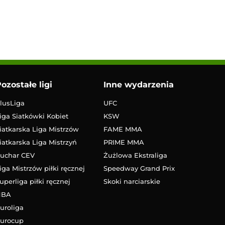
ozostałe ligi
Inne wydarzenia
lusLiga
UFC
iga Siatkówki Kobiet
KSW
iatkarska Liga Mistrzów
FAME MMA
iatkarska Liga Mistrzyń
PRIME MMA
uchar CEV
Żużlowa Ekstraliga
iga Mistrzów piłki ręcznej
Speedway Grand Prix
uperliga piłki ręcznej
Skoki narciarskie
NBA
uroliga
urocup