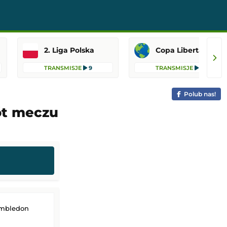
2. Liga Polska
Copa Libertadores
TRANSMISJE
9
TRANSMISJE
6
Polub nas!
ót meczu
imbledon