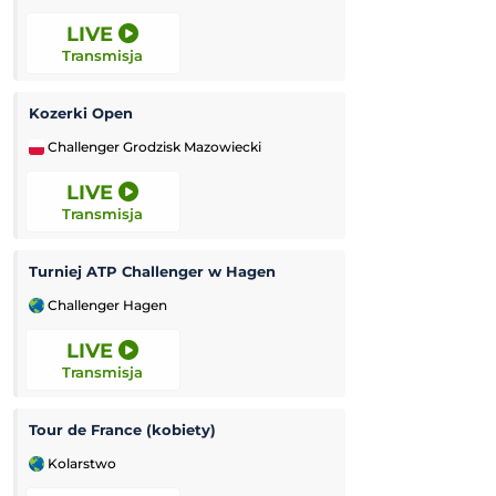
LIVE
LIVE
Transmisja
Transmisja
Kozerki Open
Viktorija Golubic
Challenger Grodzisk Mazowiecki
WTA Toronto
LIVE
LIVE
Transmisja
Transmisja
Turniej ATP Challenger w Hagen
Hradec Kralove
Challenger Hagen
Liga Europejska
LIVE
LIVE
Transmisja
Transmisja
Tour de France (kobiety)
Red Bull Salzbur
Kolarstwo
Liga Europejska