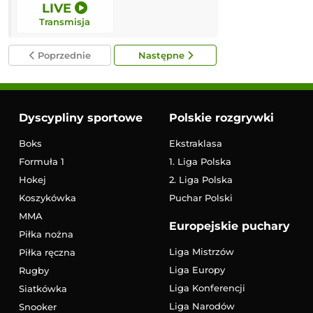
LIVE
LIVE
Transmisja
Transmisja
Poprzednie
Następne
Dyscypliny sportowe
Polskie rozgrywki
Boks
Ekstraklasa
Formuła 1
1. Liga Polska
Hokej
2. Liga Polska
Koszykówka
Puchar Polski
MMA
Europejskie puchary
Piłka nożna
Liga Mistrzów
Piłka ręczna
Liga Europy
Rugby
Liga Konferencji
Siatkówka
Liga Narodów
Snooker