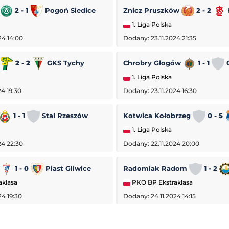
2 - 1
Pogoń Siedlce
Znicz Pruszków
2 - 2
1. Liga Polska
24 14:00
Dodany: 23.11.2024 21:35
a
2 - 2
GKS Tychy
Chrobry Głogów
1 - 1
O
1. Liga Polska
4 19:30
Dodany: 23.11.2024 16:30
1 - 1
Stal Rzeszów
Kotwica Kołobrzeg
0 - 5
1. Liga Polska
24 22:30
Dodany: 22.11.2024 20:00
1 - 0
Piast Gliwice
Radomiak Radom
1 - 2
aklasa
PKO BP Ekstraklasa
24 19:30
Dodany: 24.11.2024 14:15
lenger w Lexington
Debrecen
-
FC Kopenhaga
gton
Liga Konferencji Europy