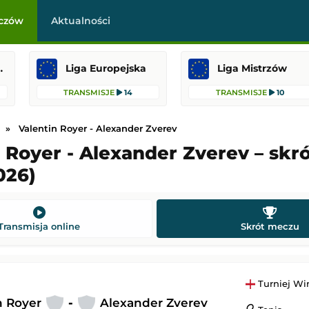
czów
Aktualności
raklasa
Liga Europejska
Liga Mistrzów
TRANSMISJE
14
TRANSMISJE
10
Valentin Royer - Alexander Zverev
 Royer - Alexander Zverev – skr
026)
iversitatea Craiova
Ferencváros
-
Górnik Zabrze
Liga Europejska
19:00
Dodany: 05.08.2026 22:15
Transmisja online
Skrót meczu
-
Orlando City SC
US Sassuolo
-
Celta Vigo
 Liga MX
Mecz towarzyski
Turniej W
 3:30
Dodany: 05.08.2026 22:00
n Royer
-
Alexander Zverev