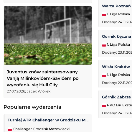
Warta Poznań
1. Liga Polska
Dodany: 24.11.20
Górnik Łęczn
1. Liga Polska
Dodany: 23.11.202
Wisła Kraków
Juventus znów zainteresowany
1. Liga Polska
Vanją Milinkovićem-Savićem po
Dodany: 22.11.20
wycofaniu się Hull City
27.07.2026; Jacek Wiórek
Górnik Zabrze
PKO BP Ekstr
Popularne wydarzenia
Dodany: 24.11.20
Turniej ATP Challenger w Grodzisku Mazowieckim
Turniej ATP Chal
Challenger Grodzisk Mazowiecki
Challenger Lexin