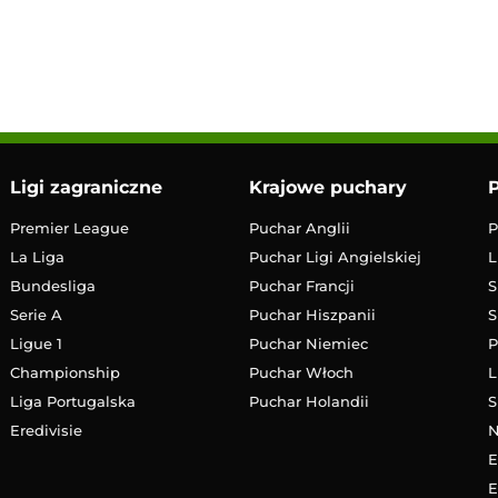
LIVE
Transmisja
Ligi zagraniczne
Krajowe puchary
P
Premier League
Puchar Anglii
P
La Liga
Puchar Ligi Angielskiej
L
Bundesliga
Puchar Francji
S
Serie A
Puchar Hiszpanii
S
Ligue 1
Puchar Niemiec
P
Championship
Puchar Włoch
L
Liga Portugalska
Puchar Holandii
S
Eredivisie
E
E