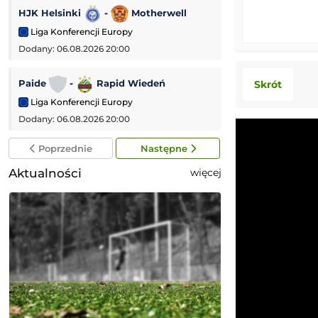
HJK Helsinki
-
Motherwell
RCD Mallorca
Liga Konferencji Europy
Mecz towarzyski
Dodany: 06.08.2026 20:00
Dodany: 05.08.2026
Paide
-
Rapid Wiedeń
Arsenal FC
-
Skrót
Liga Konferencji Europy
Mecz towarzyski
Dodany: 06.08.2026 20:00
Dodany: 05.08.2026
Poprzednie
Następne
Aktualności
więcej