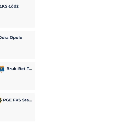
ŁKS Łódź
dra Opole
Bruk-Bet Termalica Nieciecza
PGE FKS Stal Mielec