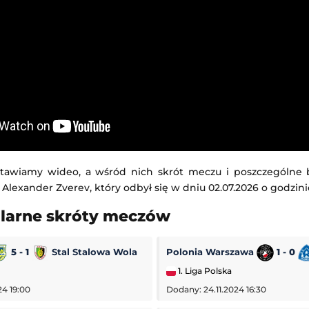
tawiamy wideo, a wśród nich skrót meczu i poszczególne
 Alexander Zverev, który odbył się w dniu 02.07.2026 o godzinie
ularne skróty meczów
5 - 1
Stal Stalowa Wola
Polonia Warszawa
1 - 0
1. Liga Polska
24 19:00
Dodany: 24.11.2024 16:30