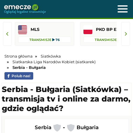
MLS
PKO BP Ekst
TRANSMISJE
76
TRANSMISJE
45
Strona główna
Siatkówka
Siatkarska Liga Narodów Kobiet (siatkarek)
Serbia - Bułgaria
Polub nas!
Serbia - Bułgaria (Siatkówka) –
transmisja tv i online za darmo,
gdzie oglądać?
Serbia
-
Bułgaria