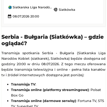
Siatkarska Liga Narodów Kobiet (siatkarek)
sports_volleyball
Siatkówka
calendar_month
08.07.2026 20:00
Serbia - Bułgaria (Siatkówka) – gdzie
oglądać?
Transmisja spotkania Serbia - Bułgaria (Siatkarska Liga
Narodów Kobiet (siatkarek), Siatkówka) będzie dostępna od
godziny 20:00 w dniu 08.07.2026. Z tego meczu oferowana
będzie transmisja telewizyjna i online - pełna lista kanałów
tv i źródeł internetowych dostępna jest poniżej:
Transmisja TV
:
Transmisja online (platformy streamingowe)
: Polsat
Box Go
Transmisja online (darmowe serwisy)
: Fortuna TV, STS
TV, Superbet TV