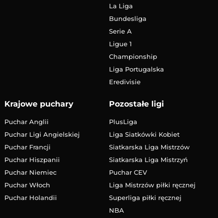
La Liga
Bundesliga
Serie A
Ligue 1
Championship
Liga Portugalska
Eredivisie
Krajowe puchary
Pozostałe ligi
Puchar Anglii
PlusLiga
Puchar Ligi Angielskiej
Liga Siatkówki Kobiet
Puchar Francji
Siatkarska Liga Mistrzów
Puchar Hiszpanii
Siatkarska Liga Mistrzyń
Puchar Niemiec
Puchar CEV
Puchar Włoch
Liga Mistrzów piłki ręcznej
Puchar Holandii
Superliga piłki ręcznej
NBA