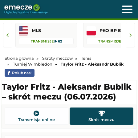
MLS
PKO BP Ekst
TRANSMISJE
62
TRANSMISJE
45
Strona główna
Skróty meczów
Tenis
Turniej Wimbledon
Taylor Fritz - Aleksandr Bublik
Polub nas!
Taylor Fritz - Aleksandr Bublik
– skrót meczu (06.07.2026)
Transmisja online
Skrót meczu