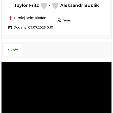
Taylor Fritz
-
Aleksandr Bublik
Turniej Wimbledon
sports_tennis
Tenis
calendar_month
Dodany: 07.07.2026 0:10
Skrót