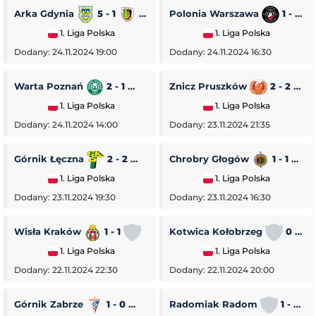
Arka Gdynia
5 - 1
Stal Stalowa Wola
Polonia Warszawa
1 - 0
1. Liga Polska
1. Liga Polska
Dodany: 24.11.2024 19:00
Dodany: 24.11.2024 16:30
Warta Poznań
2 - 1
Pogoń Siedlce
Znicz Pruszków
2 - 2
1. Liga Polska
1. Liga Polska
Dodany: 24.11.2024 14:00
Dodany: 23.11.2024 21:35
Górnik Łęczna
2 - 2
GKS Tychy
Chrobry Głogów
1 - 1
O
1. Liga Polska
1. Liga Polska
Dodany: 23.11.2024 19:30
Dodany: 23.11.2024 16:30
Wisła Kraków
1 - 1
Stal Rzeszów
Kotwica Kołobrzeg
0 - 5
1. Liga Polska
1. Liga Polska
Dodany: 22.11.2024 22:30
Dodany: 22.11.2024 20:00
Górnik Zabrze
1 - 0
Piast Gliwice
Radomiak Radom
1 - 2