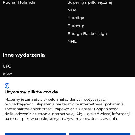
Puchar Holandii
Superliga piłki ręcznej
NBA
Euroliga
Eurocup
Energa Basket Liga
NHL
Inne wydarzenia
UFC
KSW
FAME MMA
PRIME MMA
Używamy plików cookie
Żużlowa Ekstraliga
Możemy je zamieścić w celu analizy danych dotyczących
odwiedzających, ulepszenia naszej strony internetowej, pokazania
Speedway Grand Prix
spersonalizowanych treści i zapewnienia Państwu wspaniałego
Skoki narciarskie
doświadczenia na stronie internetowej. Aby uzyskać więcej informacji
na temat plików cookie, których używamy, otwórz ustawienia.
Copyright © 2026 eMecze.pl