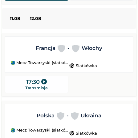
11.08
12.08
Francja
-
Włochy
Mecz Towarzyski (siatkówka)
sports_volleyball
Siatkówka
17:30
Transmisja
Polska
-
Ukraina
Mecz Towarzyski (siatkówka)
sports_volleyball
Siatkówka