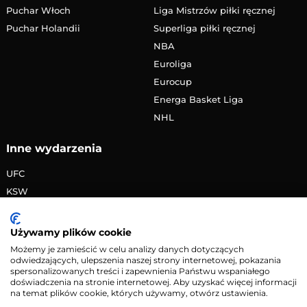
Puchar Włoch
Liga Mistrzów piłki ręcznej
Puchar Holandii
Superliga piłki ręcznej
NBA
Euroliga
Eurocup
Energa Basket Liga
NHL
Inne wydarzenia
UFC
KSW
FAME MMA
PRIME MMA
Używamy plików cookie
Żużlowa Ekstraliga
Możemy je zamieścić w celu analizy danych dotyczących
odwiedzających, ulepszenia naszej strony internetowej, pokazania
Speedway Grand Prix
spersonalizowanych treści i zapewnienia Państwu wspaniałego
Skoki narciarskie
doświadczenia na stronie internetowej. Aby uzyskać więcej informacji
na temat plików cookie, których używamy, otwórz ustawienia.