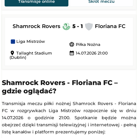
Transmisje online
Skrót meczu
Shamrock Rovers
5 - 1
Floriana FC
Liga Mistrzów
sports_soccer
Piłka Nożna
location_on
calendar_month
Tallaght Stadium
14.07.2026 21:00
(Dublin)
Shamrock Rovers - Floriana FC –
gdzie oglądać?
Transmisja meczu piłki nożnej Shamrock Rovers - Floriana
FC w rozgrywkach Liga Mistrzów rozpocznie się w dniu
14.07.2026 o godzinie 21:00. Spotkanie będzie można
obejrzeć dzięki transmisji telewizyjnej i internetowej - pełną
listę kanałów i platform prezentujemy poniżej: