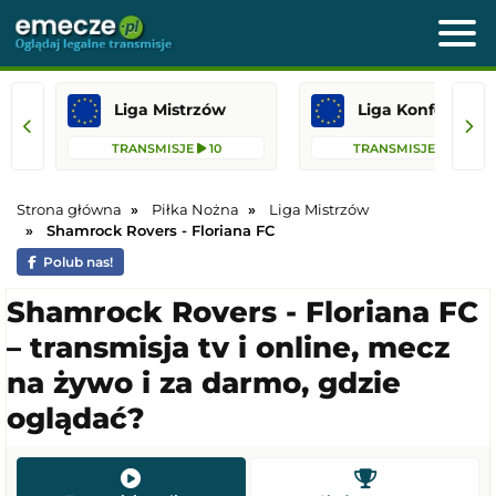
Liga Mistrzów
Liga Konfere
TRANSMISJE
10
TRANSMISJE
30
Strona główna
Piłka Nożna
Liga Mistrzów
Shamrock Rovers - Floriana FC
Polub nas!
Shamrock Rovers - Floriana FC
– transmisja tv i online, mecz
na żywo i za darmo, gdzie
oglądać?