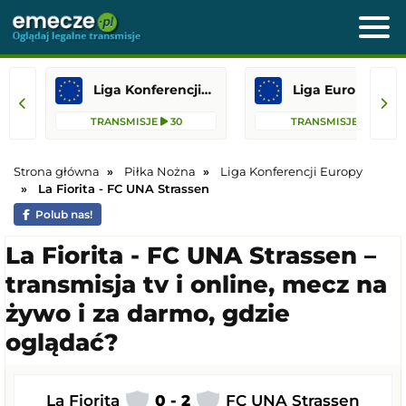
Liga Konferencji Europy
Liga Europejska
TRANSMISJE
30
TRANSMISJE
13
Strona główna
Piłka Nożna
Liga Konferencji Europy
La Fiorita - FC UNA Strassen
Polub nas!
La Fiorita - FC UNA Strassen –
transmisja tv i online, mecz na
żywo i za darmo, gdzie
oglądać?
La Fiorita
0 - 2
FC UNA Strassen