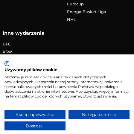
Eurocup
Energa Basket Liga
NHL
Inne wydarzenia
UFC
KSW
FAME MMA
PRIME MMA
Używamy plików cookie
Żużlowa Ekstraliga
Możemy je zamieścić w celu analizy danych dotyczących
odwiedzających, ulepszenia naszej strony internetowej, pokazania
Speedway Grand Prix
spersonalizowanych treści i zapewnienia Państwu wspaniałego
Skoki narciarskie
doświadczenia na stronie internetowej. Aby uzyskać więcej informacji
na temat plików cookie, których używamy, otwórz ustawienia.
Copyright © 2026 eMecze.pl
Akceptuj wszystko
Nie zgadzam się
Kontakt
•
Reklama
•
Polityka prywatności
Dostosuj
Serwis wyłącznie dla osób powyżej 18 lat. Hazard może
uzależniać. Graj odpowiedzialnie.
Szczegóły