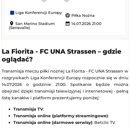
Liga Konferencji Europy
sports_soccer
Piłka Nożna
location_on
calendar_month
San Marino Stadium
14.07.2026 21:00
(Serravalle)
La Fiorita - FC UNA Strassen – gdzie
oglądać?
Transmisja meczu piłki nożnej La Fiorita - FC UNA Strassen w
rozgrywkach Liga Konferencji Europy rozpocznie się w dniu
14.07.2026 o godzinie 21:00. Spotkanie będzie można
obejrzeć dzięki transmisji telewizyjnej i internetowej - pełną
listę kanałów i platform prezentujemy poniżej:
Transmisja TV
:
Transmisja online (platformy streamingowe)
:
Transmisja online (darmowe serwisy)
: Betclic TV