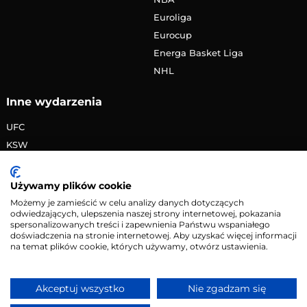
Euroliga
Eurocup
Energa Basket Liga
NHL
Inne wydarzenia
UFC
KSW
FAME MMA
PRIME MMA
Używamy plików cookie
Żużlowa Ekstraliga
Możemy je zamieścić w celu analizy danych dotyczących
odwiedzających, ulepszenia naszej strony internetowej, pokazania
Speedway Grand Prix
spersonalizowanych treści i zapewnienia Państwu wspaniałego
Skoki narciarskie
doświadczenia na stronie internetowej. Aby uzyskać więcej informacji
na temat plików cookie, których używamy, otwórz ustawienia.
Copyright © 2026 eMecze.pl
Akceptuj wszystko
Nie zgadzam się
Kontakt
•
Reklama
•
Polityka prywatności