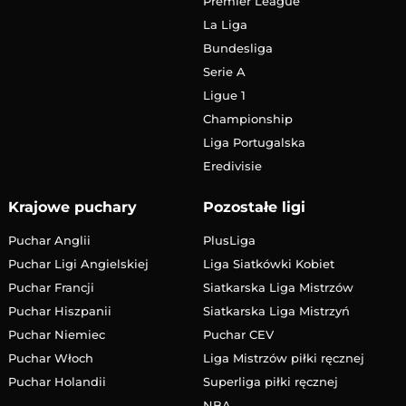
Premier League
La Liga
Bundesliga
Serie A
Ligue 1
Championship
Liga Portugalska
Eredivisie
Krajowe puchary
Pozostałe ligi
Puchar Anglii
PlusLiga
Puchar Ligi Angielskiej
Liga Siatkówki Kobiet
Puchar Francji
Siatkarska Liga Mistrzów
Puchar Hiszpanii
Siatkarska Liga Mistrzyń
Puchar Niemiec
Puchar CEV
Puchar Włoch
Liga Mistrzów piłki ręcznej
Puchar Holandii
Superliga piłki ręcznej
NBA