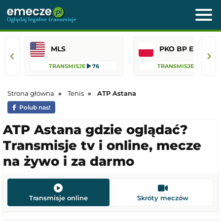
MLS
PKO BP Ekst
TRANSMISJE
76
TRANSMISJE
43
Strona główna
Tenis
ATP Astana
Polub nas!
ATP Astana gdzie oglądać?
Transmisje tv i online, mecze
na żywo i za darmo
Transmisje online
Skróty meczów