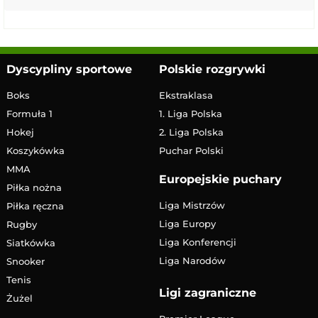
Dyscypliny sportowe
Polskie rozgrywki
Boks
Ekstraklasa
Formuła 1
1. Liga Polska
Hokej
2. Liga Polska
Koszykówka
Puchar Polski
MMA
Europejskie puchary
Piłka nożna
Liga Mistrzów
Piłka ręczna
Liga Europy
Rugby
Liga Konferencji
Siatkówka
Liga Narodów
Snooker
Tenis
Ligi zagraniczne
Żużel