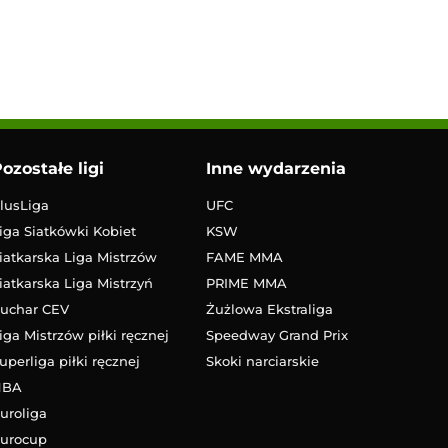
ozostałe ligi
Inne wydarzenia
lusLiga
UFC
iga Siatkówki Kobiet
KSW
iatkarska Liga Mistrzów
FAME MMA
iatkarska Liga Mistrzyń
PRIME MMA
uchar CEV
Żużlowa Ekstraliga
iga Mistrzów piłki ręcznej
Speedway Grand Prix
uperliga piłki ręcznej
Skoki narciarskie
NBA
uroliga
urocup