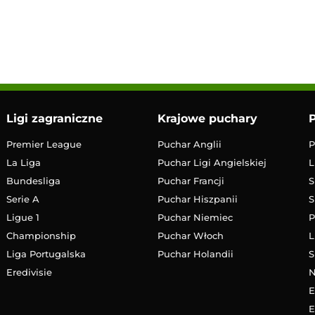
17:00
Transmisja
Ligi zagraniczne
Krajowe puchary
P
Premier League
Puchar Anglii
P
La Liga
Puchar Ligi Angielskiej
L
Bundesliga
Puchar Francji
S
Serie A
Puchar Hiszpanii
S
Ligue 1
Puchar Niemiec
P
Championship
Puchar Włoch
L
Liga Portugalska
Puchar Holandii
S
Eredivisie
E
E