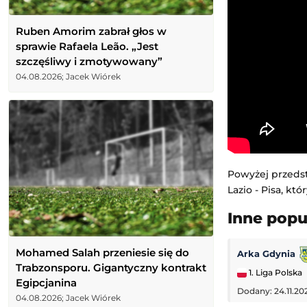
Ruben Amorim zabrał głos w
sprawie Rafaela Leão. „Jest
szczęśliwy i zmotywowany”
04.08.2026; Jacek Wiórek
Powyżej przedst
Lazio - Pisa, kt
Inne pop
Mohamed Salah przeniesie się do
Arka Gdynia
Trabzonsporu. Gigantyczny kontrakt
1. Liga Polska
Egipcjanina
Dodany: 24.11.20
04.08.2026; Jacek Wiórek