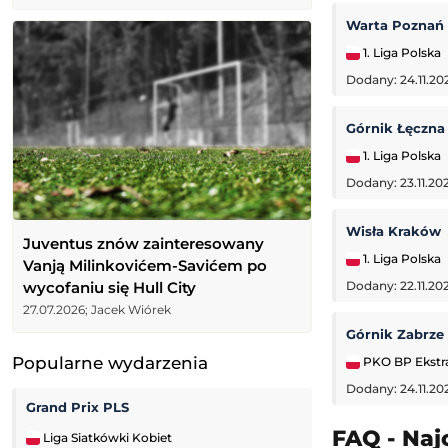
Warta Poznań
1. Liga Polska
Dodany: 24.11.20
Górnik Łęczn
1. Liga Polska
Dodany: 23.11.202
Wisła Kraków
Juventus znów zainteresowany
1. Liga Polska
Vanją Milinkovićem-Savićem po
wycofaniu się Hull City
Dodany: 22.11.20
27.07.2026; Jacek Wiórek
Górnik Zabrze
Popularne wydarzenia
PKO BP Ekstr
Dodany: 24.11.20
Grand Prix PLS
FAQ - Naj
Liga Siatkówki Kobiet
Challenger Grodz