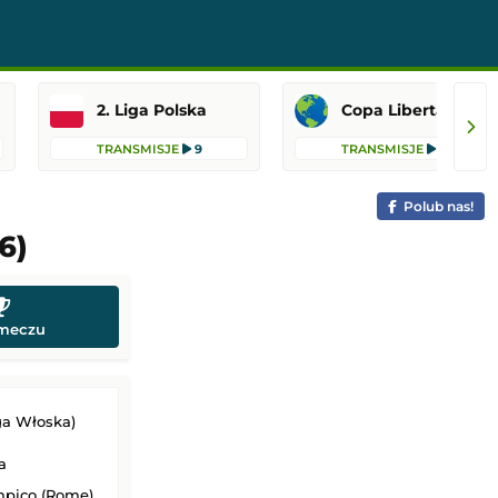
2. Liga Polska
Copa Libertadores
TRANSMISJE
9
TRANSMISJE
8
Polub nas!
6)
 meczu
ga Włoska)
a
mpico (Rome)