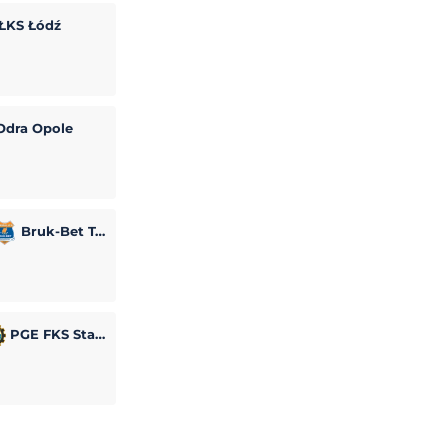
ŁKS Łódź
dra Opole
Bruk-Bet Termalica Nieciecza
PGE FKS Stal Mielec