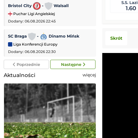
S.S. Laz
Bristol City
-
Walsall
PAOK Saloniki
1.60
Puchar Ligi Angielskiej
Liga Europejska
Dodany: 06.08.2026 22:45
Dodany: 06.08.2026 
SC Braga
-
Dinamo Mińsk
Dynamo Kijów
Skrót
Liga Konferencji Europy
Liga Konferencji
Dodany: 06.08.2026 22:30
Dodany: 06.08.2026 
Poprzednie
Następne
Aktualności
więcej