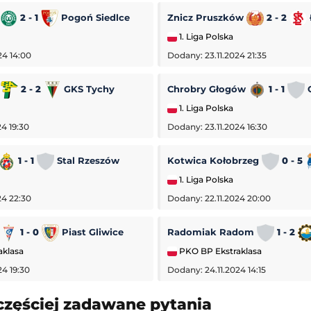
2 - 1
Pogoń Siedlce
Znicz Pruszków
2 - 2
1. Liga Polska
24 14:00
Dodany: 23.11.2024 21:35
a
2 - 2
GKS Tychy
Chrobry Głogów
1 - 1
O
1. Liga Polska
4 19:30
Dodany: 23.11.2024 16:30
1 - 1
Stal Rzeszów
Kotwica Kołobrzeg
0 - 5
1. Liga Polska
24 22:30
Dodany: 22.11.2024 20:00
1 - 0
Piast Gliwice
Radomiak Radom
1 - 2
aklasa
PKO BP Ekstraklasa
24 19:30
Dodany: 24.11.2024 14:15
Turniej ATP Challenger w Grodzisku Mazowieckim
Verona
-
Cremonese
częściej zadawane pytania
isk Mazowiecki
Mecz towarzyski