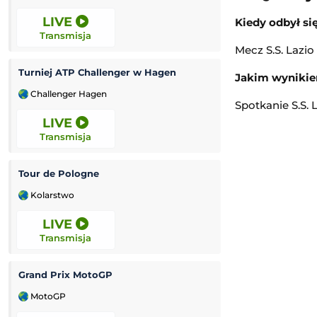
LIVE
LIVE
Kiedy odbył się
Transmisja
Transmisja
Mecz S.S. Lazio
Turniej ATP Challenger w Hagen
Kozerki Open
Jakim wynikiem
Challenger Hagen
Challenger Grodz
Spotkanie S.S. 
LIVE
LIVE
Transmisja
Transmisja
Tour de Pologne
Bayern Monachi
Kolarstwo
Mecz towarzyski
LIVE
LIVE
Transmisja
Transmisja
Grand Prix MotoGP
MotoGP
Lekkoatletyka