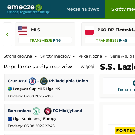
Mecze na żywo
Skróty me
MLS
PKO BP Ekst
TRANSMISJE
76
TRANSMISJE
45
Strona główna
Skróty meczów
Piłka Nożna
Serie A (Lig
S.S. Laz
Popularne skróty meczów
więcej
Cruz Azul
-
Philadelphia Union
Fiorentina
-
Leagues Cup MLS Liga MX
Mecz towarzyski
Transmis
Dodany: 07.08.2026 4:00
Dodany: 06.08.2026
Bohemians
-
FC Midtjylland
AS Monaco
-
Liga Konferencji Europy
Mecz towarzyski
Dodany: 06.08.2026 22:45
Dodany: 06.08.2026