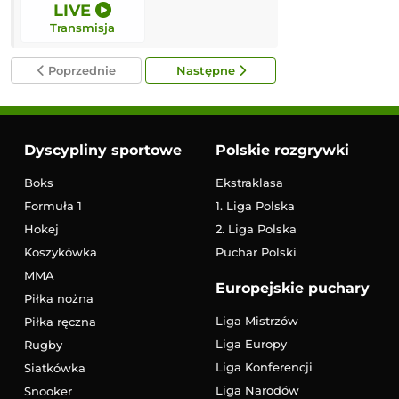
LIVE
LIVE
Transmisja
Transmisja
Poprzednie
Następne
Dyscypliny sportowe
Polskie rozgrywki
Boks
Ekstraklasa
Formuła 1
1. Liga Polska
Hokej
2. Liga Polska
Koszykówka
Puchar Polski
MMA
Europejskie puchary
Piłka nożna
Liga Mistrzów
Piłka ręczna
Liga Europy
Rugby
Liga Konferencji
Siatkówka
Liga Narodów
Snooker