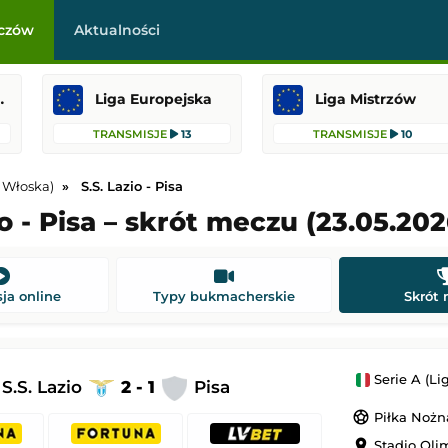
czów
Aktualności
raklasa
Liga Europejska
Liga Mistrzów
TRANSMISJE
13
TRANSMISJE
10
a Włoska)
S.S. Lazio - Pisa
io - Pisa – skrót meczu (23.05.202
Deportivo La Coruña
Lincoln Red Imps
-
Omonia Nikozja
Liga Europejska
ja online
Typy bukmacherskie
Skrót
 22:00
Dodany: 06.08.2026 21:00
Getafe CF
IFK Göteborg
-
KAA Gent
Serie A (Li
S.S. Lazio
2 - 1
Pisa
Liga Konferencji Europy
sports_soccer
Piłka Nożn
 22:00
Dodany: 06.08.2026 21:00
location_on
Stadio Oli