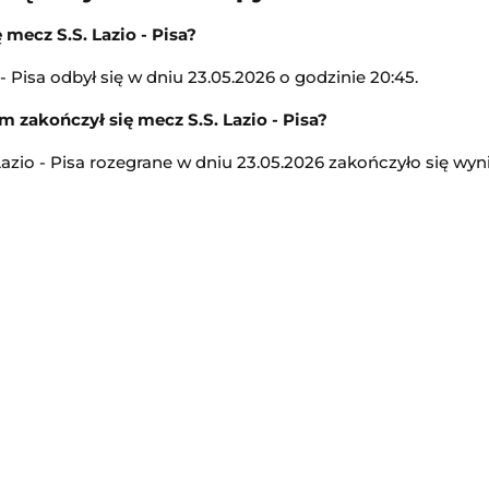
16:30
 mecz S.S. Lazio - Pisa?
Transmisja
 - Pisa odbył się w dniu 23.05.2026 o godzinie 20:45.
Tour de France (kobiety)
 zakończył się mecz S.S. Lazio - Pisa?
isk Mazowiecki
Kolarstwo
Lazio - Pisa rozegrane w dniu 23.05.2026 zakończyło się wynik
16:45
Transmisja
um
-
Aston Villa
Jagiellonia Białystok II
-
Wigry Suwałki
3. Liga Polska
17:00
Transmisja
Memoriał Władysława Komara i Tadeusza Ślusarskiego w Międzyzdrojach
Olimpia Elbląg
-
Polonia Lidzbark Warmiński
3. Liga Polska