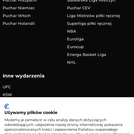
Puchar Niemiec
Puchar CEV
Puchar Włoch
Liga Mistrzów piłki ręcznej
Puchar Holandii
Superliga piłki ręcznej
NBA
Euroliga
Eurocup
Energa Basket Liga
NHL
Inne wydarzenia
UFC
KSW
FAME MMA
PRIME MMA
Używamy plików cookie
Żużlowa Ekstraliga
Możemy je zamieścić w celu analizy danych dotyczących
odwiedzających, ulepszenia naszej strony internetowej, pokazania
Speedway Grand Prix
spersonalizowanych treści i zapewnienia Państwu wspaniałego
Skoki narciarskie