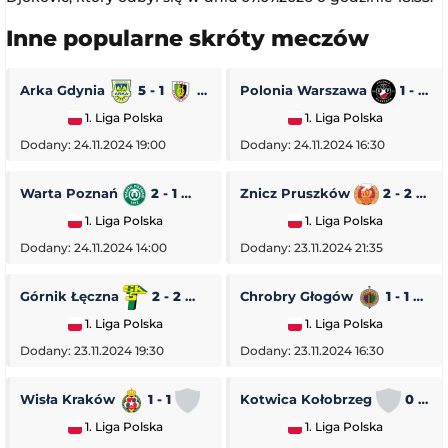
Inne popularne skróty meczów
Arka Gdynia
5 - 1
Stal Stalowa Wola
Polonia Warszawa
1 - 0
1. Liga Polska
1. Liga Polska
Dodany: 24.11.2024 19:00
Dodany: 24.11.2024 16:30
Warta Poznań
2 - 1
Pogoń Siedlce
Znicz Pruszków
2 - 2
1. Liga Polska
1. Liga Polska
Dodany: 24.11.2024 14:00
Dodany: 23.11.2024 21:35
Górnik Łęczna
2 - 2
GKS Tychy
Chrobry Głogów
1 - 1
O
1. Liga Polska
1. Liga Polska
Dodany: 23.11.2024 19:30
Dodany: 23.11.2024 16:30
Wisła Kraków
1 - 1
Stal Rzeszów
Kotwica Kołobrzeg
0 - 5
1. Liga Polska
1. Liga Polska