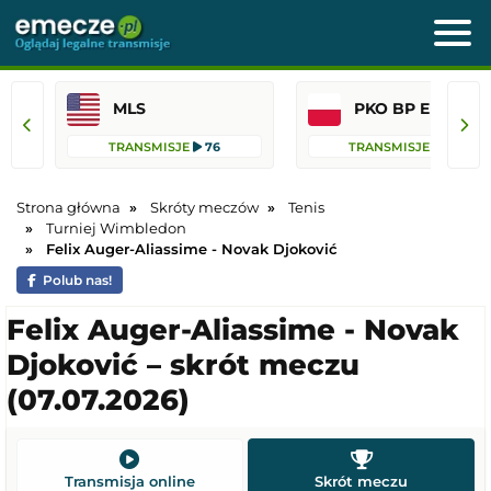
MLS
PKO BP Ekst
TRANSMISJE
76
TRANSMISJE
44
Strona główna
Skróty meczów
Tenis
Turniej Wimbledon
Felix Auger-Aliassime - Novak Djoković
Polub nas!
Felix Auger-Aliassime - Novak
Djoković – skrót meczu
(07.07.2026)
Transmisja online
Skrót meczu