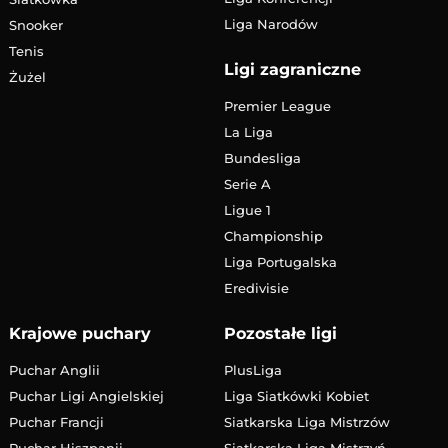
Liga Narodów
Snooker
Tenis
Ligi zagraniczne
Żużel
Premier League
La Liga
Bundesliga
Serie A
Ligue 1
Championship
Liga Portugalska
Eredivisie
Krajowe puchary
Pozostałe ligi
Puchar Anglii
PlusLiga
Puchar Ligi Angielskiej
Liga Siatkówki Kobiet
Puchar Francji
Siatkarska Liga Mistrzów
Puchar Hiszpanii
Siatkarska Liga Mistrzyń