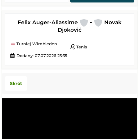
Felix Auger-Aliassime
-
Novak
Djoković
Turniej Wimbledon
sports_tennis
Tenis
calendar_month
Dodany: 07.07.2026 23:35
Skrót