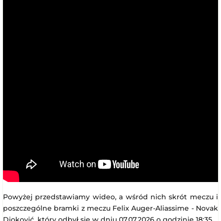
Powyżej przedstawiamy wideo, a wśród nich skrót meczu i
poszczególne bramki z meczu Felix Auger-Aliassime - Novak
Djoković, który odbył się w dniu 07.07.2026 o godzinie 18:35.