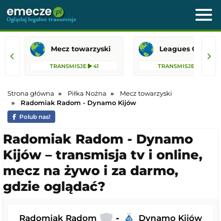
Mecz towarzyski
Leagues 
TRANSMISJE
41
TRANSMISJE
26
Strona główna
Piłka Nożna
Mecz towarzyski
Radomiak Radom - Dynamo Kijów
Polub nas!
Radomiak Radom - Dynamo
Kijów – transmisja tv i online,
mecz na żywo i za darmo,
gdzie oglądać?
Radomiak Radom
-
Dynamo Kijów