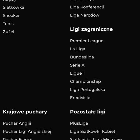
Liga Konferencji
Siatkówka
Liga Narodów
Snooker
Tenis
Ligi zagraniczne
Żużel
Premier League
La Liga
Bundesliga
Serie A
Ligue 1
Championship
Liga Portugalska
Eredivisie
Krajowe puchary
Pozostałe ligi
Puchar Anglii
PlusLiga
Puchar Ligi Angielskiej
Liga Siatkówki Kobiet
Puchar Francji
Siatkarska Liga Mistrzów