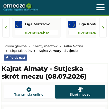
Liga Mistrzów
Liga Konfere
TRANSMISJE
10
TRANSMISJE
30
Strona główna
Skróty meczów
Piłka Nożna
Liga Mistrzów
Kajrat Almaty - Sutjeska
Polub nas!
Kajrat Almaty - Sutjeska –
skrót meczu (08.07.2026)
Transmisja online
Skrót meczu