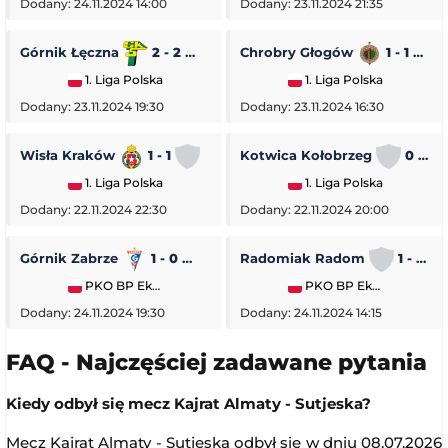
Dodany: 24.11.2024 14:00
Dodany: 23.11.2024 21:35
Górnik Łęczna
2 - 2
GKS Tychy
Chrobry Głogów
1 - 1
O
1. Liga Polska
1. Liga Polska
Dodany: 23.11.2024 19:30
Dodany: 23.11.2024 16:30
Wisła Kraków
1 - 1
Stal Rzeszów
Kotwica Kołobrzeg
0 - 5
1. Liga Polska
1. Liga Polska
Dodany: 22.11.2024 22:30
Dodany: 22.11.2024 20:00
Górnik Zabrze
1 - 0
Piast Gliwice
Radomiak Radom
1 - 2
PKO BP Ekstraklasa
PKO BP Ekstraklasa
Dodany: 24.11.2024 19:30
Dodany: 24.11.2024 14:15
FAQ - Najczęściej zadawane pytania
Kiedy odbył się mecz Kajrat Almaty - Sutjeska?
Mecz Kajrat Almaty - Sutjeska odbył się w dniu 08.07.2026