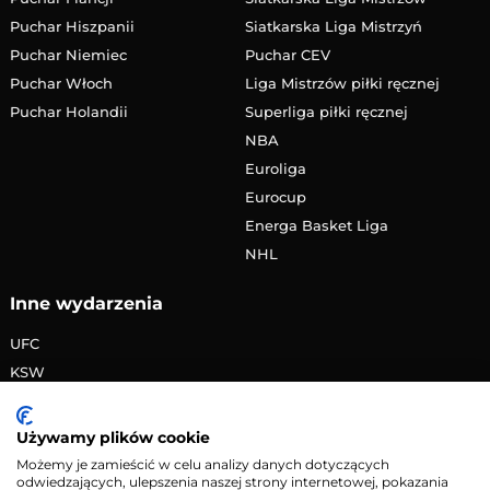
Puchar Hiszpanii
Siatkarska Liga Mistrzyń
Puchar Niemiec
Puchar CEV
Puchar Włoch
Liga Mistrzów piłki ręcznej
Puchar Holandii
Superliga piłki ręcznej
NBA
Euroliga
Eurocup
Energa Basket Liga
NHL
Inne wydarzenia
UFC
KSW
FAME MMA
PRIME MMA
Używamy plików cookie
Żużlowa Ekstraliga
Możemy je zamieścić w celu analizy danych dotyczących
odwiedzających, ulepszenia naszej strony internetowej, pokazania
Speedway Grand Prix