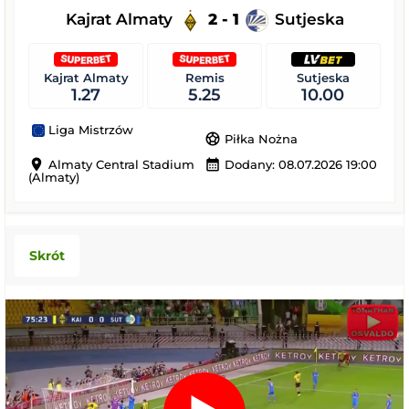
Kajrat Almaty
2 - 1
Sutjeska
Kajrat Almaty
Remis
Sutjeska
1.27
5.25
10.00
Liga Mistrzów
sports_soccer
Piłka Nożna
location_on
calendar_month
Almaty Central Stadium
Dodany: 08.07.2026 19:00
(Almaty)
Skrót