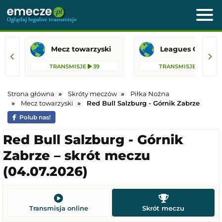
Mecz towarzyski
Leagues 
TRANSMISJE
39
TRANSMISJE
18
Strona główna
Skróty meczów
Piłka Nożna
Mecz towarzyski
Red Bull Salzburg - Górnik Zabrze
Polub nas!
Red Bull Salzburg - Górnik
Zabrze – skrót meczu
(04.07.2026)
Transmisja online
Skrót meczu