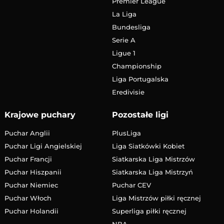
Premier League
La Liga
Bundesliga
Serie A
Ligue 1
Championship
Liga Portugalska
Eredivisie
Krajowe puchary
Pozostałe ligi
Puchar Anglii
PlusLiga
Puchar Ligi Angielskiej
Liga Siatkówki Kobiet
Puchar Francji
Siatkarska Liga Mistrzów
Puchar Hiszpanii
Siatkarska Liga Mistrzyń
Puchar Niemiec
Puchar CEV
Puchar Włoch
Liga Mistrzów piłki ręcznej
Puchar Holandii
Superliga piłki ręcznej
NBA