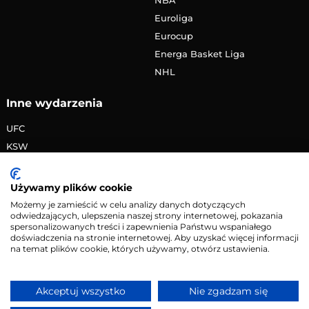
Euroliga
Eurocup
Energa Basket Liga
NHL
Inne wydarzenia
UFC
KSW
FAME MMA
PRIME MMA
Używamy plików cookie
Żużlowa Ekstraliga
Możemy je zamieścić w celu analizy danych dotyczących
odwiedzających, ulepszenia naszej strony internetowej, pokazania
Speedway Grand Prix
spersonalizowanych treści i zapewnienia Państwu wspaniałego
Skoki narciarskie
doświadczenia na stronie internetowej. Aby uzyskać więcej informacji
na temat plików cookie, których używamy, otwórz ustawienia.
Copyright © 2026 eMecze.pl
Akceptuj wszystko
Nie zgadzam się
Kontakt
•
Reklama
•
Polityka prywatności