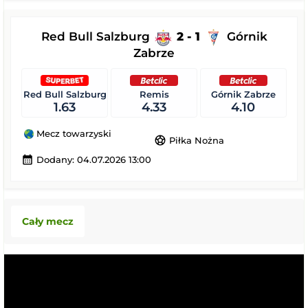
Red Bull Salzburg
2 - 1
Górnik
Zabrze
Red Bull Salzburg
Remis
Górnik Zabrze
1.63
4.33
4.10
Mecz towarzyski
sports_soccer
Piłka Nożna
calendar_month
Dodany: 04.07.2026 13:00
Cały mecz