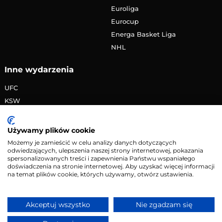
Euroliga
Eurocup
Energa Basket Liga
NHL
Inne wydarzenia
UFC
KSW
FAME MMA
PRIME MMA
Używamy plików cookie
Żużlowa Ekstraliga
Możemy je zamieścić w celu analizy danych dotyczących
odwiedzających, ulepszenia naszej strony internetowej, pokazania
Speedway Grand Prix
spersonalizowanych treści i zapewnienia Państwu wspaniałego
Skoki narciarskie
doświadczenia na stronie internetowej. Aby uzyskać więcej informacji
na temat plików cookie, których używamy, otwórz ustawienia.
Copyright © 2026 eMecze.pl
Akceptuj wszystko
Nie zgadzam się
Kontakt
•
Reklama
•
Polityka prywatności