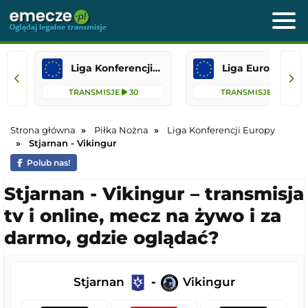
Liga Konferencji Europy
Liga Europejska
TRANSMISJE
30
TRANSMISJE
13
Strona główna
Piłka Nożna
Liga Konferencji Europy
Stjarnan - Vikingur
Polub nas!
Stjarnan - Vikingur – transmisja
tv i online, mecz na żywo i za
darmo, gdzie oglądać?
Stjarnan
-
Vikingur