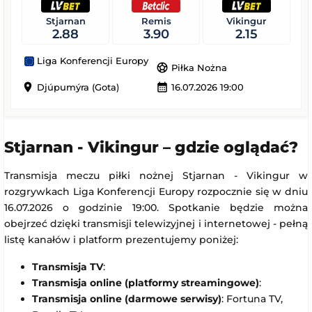
Stjarnan
Remis
Vikingur
2.88
3.90
2.15
Liga Konferencji Europy
sports_soccer
Piłka Nożna
location_on
calendar_month
Djúpumýra (Gota)
16.07.2026 19:00
Stjarnan - Vikingur – gdzie oglądać?
Transmisja meczu piłki nożnej Stjarnan - Vikingur w
rozgrywkach Liga Konferencji Europy rozpocznie się w dniu
16.07.2026 o godzinie 19:00. Spotkanie będzie można
obejrzeć dzięki transmisji telewizyjnej i internetowej - pełną
listę kanałów i platform prezentujemy poniżej:
Transmisja TV
:
Transmisja online (platformy streamingowe)
:
Transmisja online (darmowe serwisy)
: Fortuna TV,