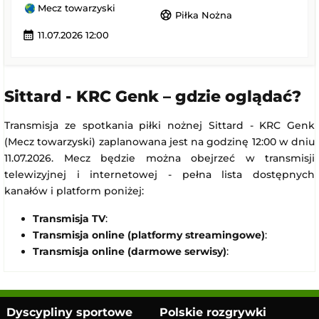
Mecz towarzyski
sports_soccer
Piłka Nożna
calendar_month
11.07.2026 12:00
Sittard - KRC Genk – gdzie oglądać?
Transmisja ze spotkania piłki nożnej Sittard - KRC Genk
(Mecz towarzyski) zaplanowana jest na godzinę 12:00 w dniu
11.07.2026. Mecz będzie można obejrzeć w transmisji
telewizyjnej i internetowej - pełna lista dostępnych
kanałów i platform poniżej:
Transmisja TV
:
Transmisja online (platformy streamingowe)
:
Transmisja online (darmowe serwisy)
:
Dyscypliny sportowe
Polskie rozgrywki