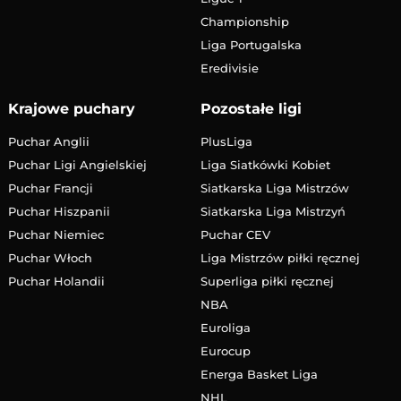
Championship
Liga Portugalska
Eredivisie
Krajowe puchary
Pozostałe ligi
Puchar Anglii
PlusLiga
Puchar Ligi Angielskiej
Liga Siatkówki Kobiet
Puchar Francji
Siatkarska Liga Mistrzów
Puchar Hiszpanii
Siatkarska Liga Mistrzyń
Puchar Niemiec
Puchar CEV
Puchar Włoch
Liga Mistrzów piłki ręcznej
Puchar Holandii
Superliga piłki ręcznej
NBA
Euroliga
Eurocup
Energa Basket Liga
NHL