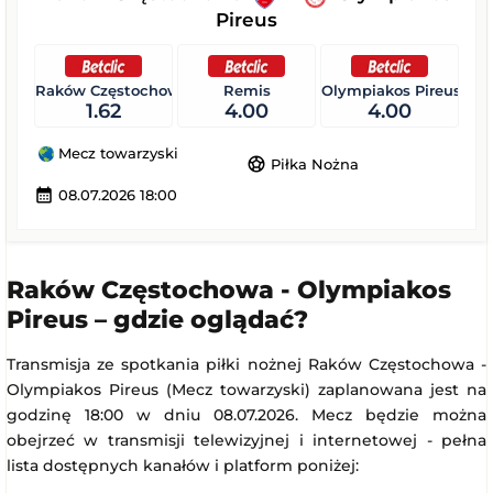
Pireus
Raków Częstochowa
Remis
Olympiakos Pireus
1.62
4.00
4.00
Mecz towarzyski
sports_soccer
Piłka Nożna
calendar_month
08.07.2026 18:00
Raków Częstochowa - Olympiakos
Pireus – gdzie oglądać?
Transmisja ze spotkania piłki nożnej Raków Częstochowa -
Olympiakos Pireus (Mecz towarzyski) zaplanowana jest na
godzinę 18:00 w dniu 08.07.2026. Mecz będzie można
obejrzeć w transmisji telewizyjnej i internetowej - pełna
lista dostępnych kanałów i platform poniżej: