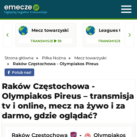
Mecz towarzyski
Leagues 
TRANSMISJE
39
TRANSMISJE
18
Strona główna
Piłka Nożna
Mecz towarzyski
Raków Częstochowa - Olympiakos Pireus
Polub nas!
Raków Częstochowa -
Olympiakos Pireus – transmisja
tv i online, mecz na żywo i za
darmo, gdzie oglądać?
Raków Częstochowa
-
Olympiakos