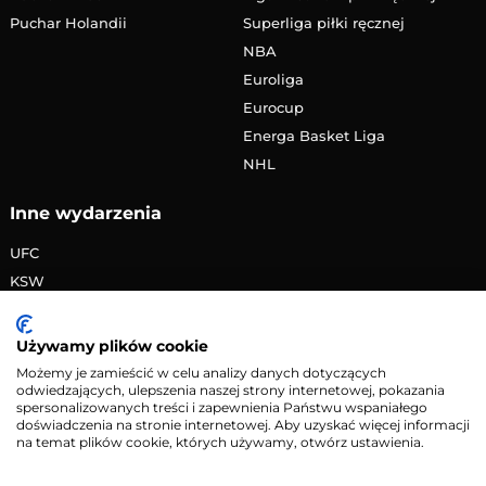
Puchar Holandii
Superliga piłki ręcznej
NBA
Euroliga
Eurocup
Energa Basket Liga
NHL
Inne wydarzenia
UFC
KSW
FAME MMA
PRIME MMA
Używamy plików cookie
Żużlowa Ekstraliga
Możemy je zamieścić w celu analizy danych dotyczących
odwiedzających, ulepszenia naszej strony internetowej, pokazania
Speedway Grand Prix
spersonalizowanych treści i zapewnienia Państwu wspaniałego
Skoki narciarskie
doświadczenia na stronie internetowej. Aby uzyskać więcej informacji
na temat plików cookie, których używamy, otwórz ustawienia.
Copyright © 2026 eMecze.pl