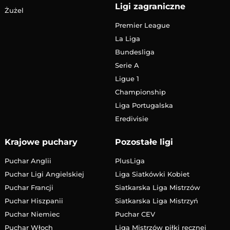
Ligi zagraniczne
Żużel
Premier League
La Liga
Bundesliga
Serie A
Ligue 1
Championship
Liga Portugalska
Eredivisie
Krajowe puchary
Pozostałe ligi
Puchar Anglii
PlusLiga
Puchar Ligi Angielskiej
Liga Siatkówki Kobiet
Puchar Francji
Siatkarska Liga Mistrzów
Puchar Hiszpanii
Siatkarska Liga Mistrzyń
Puchar Niemiec
Puchar CEV
Puchar Włoch
Liga Mistrzów piłki ręcznej