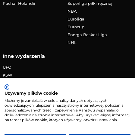
Puchar Holandii
Superliga piłki ręcznej
NBA
Euroliga
Eurocup
Energa Basket Liga
NHL
Inne wydarzenia
UFC
KSW
FAME MMA
PRIME MMA
Używamy plików cookie
Żużlowa Ekstraliga
Możemy je zamieścić w celu analizy danych dotyczących
odwiedzających, ulepszenia naszej strony internetowej, pokazania
Speedway Grand Prix
spersonalizowanych treści i zapewnienia Państwu wspaniałego
Skoki narciarskie
doświadczenia na stronie internetowej. Aby uzyskać więcej informacji
na temat plików cookie, których używamy, otwórz ustawienia.
Copyright © 2026 eMecze.pl