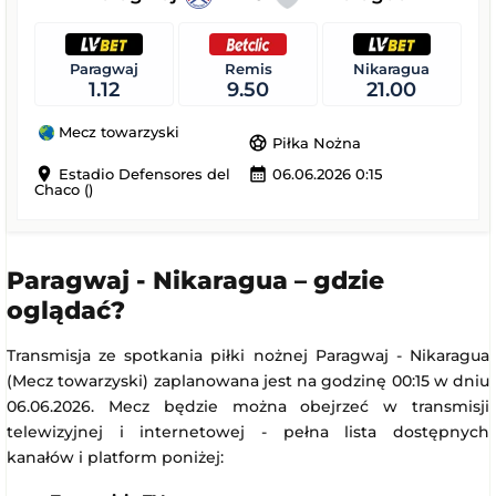
Paragwaj
Remis
Nikaragua
1.12
9.50
21.00
Mecz towarzyski
sports_soccer
Piłka Nożna
location_on
calendar_month
Estadio Defensores del
06.06.2026 0:15
Chaco ()
Paragwaj - Nikaragua – gdzie
oglądać?
Transmisja ze spotkania piłki nożnej Paragwaj - Nikaragua
(Mecz towarzyski) zaplanowana jest na godzinę 00:15 w dniu
06.06.2026. Mecz będzie można obejrzeć w transmisji
telewizyjnej i internetowej - pełna lista dostępnych
kanałów i platform poniżej: