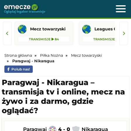
Mecz towarzyski
Leagues 
TRANSMISJE
84
TRANSMISJE
36
Strona główna
Piłka Nożna
Mecz towarzyski
Paragwaj - Nikaragua
Polub nas!
Paragwaj - Nikaragua –
transmisja tv i online, mecz na
żywo i za darmo, gdzie
oglądać?
Paragwaj
4 - 0
Nikaragua