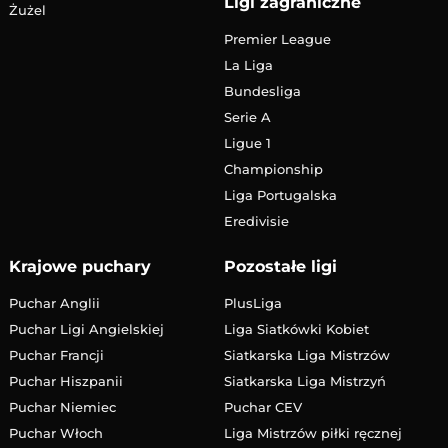
Ligi zagraniczne
Żużel
Premier League
La Liga
Bundesliga
Serie A
Ligue 1
Championship
Liga Portugalska
Eredivisie
Krajowe puchary
Pozostałe ligi
Puchar Anglii
PlusLiga
Puchar Ligi Angielskiej
Liga Siatkówki Kobiet
Puchar Francji
Siatkarska Liga Mistrzów
Puchar Hiszpanii
Siatkarska Liga Mistrzyń
Puchar Niemiec
Puchar CEV
Puchar Włoch
Liga Mistrzów piłki ręcznej