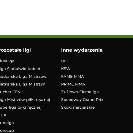
ozostałe ligi
Inne wydarzenia
lusLiga
UFC
iga Siatkówki Kobiet
KSW
iatkarska Liga Mistrzów
FAME MMA
iatkarska Liga Mistrzyń
PRIME MMA
uchar CEV
Żużlowa Ekstraliga
iga Mistrzów piłki ręcznej
Speedway Grand Prix
uperliga piłki ręcznej
Skoki narciarskie
NBA
uroliga
urocup