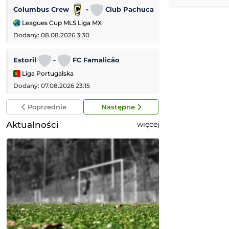
Columbus Crew
-
Club Pachuca
Wolverhampton 
Leagues Cup MLS Liga MX
Puchar Ligi Angiel
Dodany: 08.08.2026 3:30
Dodany: 07.08.2026 
Estoril
-
FC Famalicão
AC Monza
-
Liga Portugalska
Mecz towarzyski
Dodany: 07.08.2026 23:15
Dodany: 07.08.2026 
Poprzednie
Następne
Aktualności
więcej