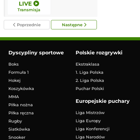
LIVE
LIVE
Transmisja
Transmisja
Poprzednie
Następne
Dyscypliny sportowe
Polskie rozgrywki
Boks
Ekstraklasa
Formuła 1
1. Liga Polska
Hokej
2. Liga Polska
Koszykówka
Puchar Polski
MMA
Europejskie puchary
Piłka nożna
Liga Mistrzów
Piłka ręczna
Liga Europy
Rugby
Liga Konferencji
Siatkówka
Liga Narodów
Snooker