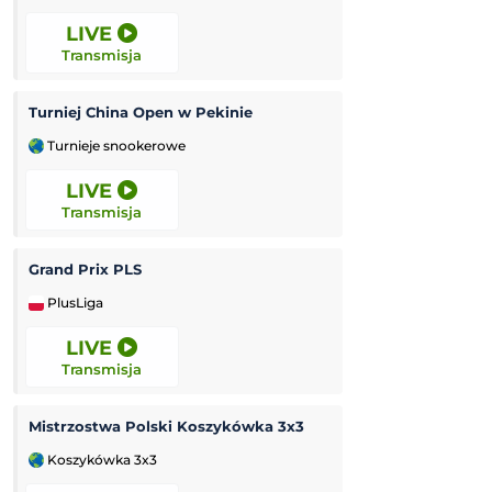
LIVE
LIVE
Transmisja
Transmisja
Turniej China Open w Pekinie
Turnieje snookerowe
Challenger Grodz
LIVE
LIVE
Transmisja
Transmisja
Grand Prix PLS
Kozerki Open
PlusLiga
Challenger Grodz
LIVE
LIVE
Transmisja
Transmisja
Mistrzostwa Polski Koszykówka 3x3
Tour de Pologne
Koszykówka 3x3
Kolarstwo