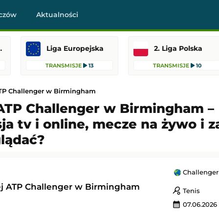
czów
Aktualności
raklasa
Liga Europejska
2. Liga Polska
TRANSMISJE
13
TRANSMISJE
10
ATP Challenger w Birmingham
 ATP Challenger w Birmingham –
ja tv i online, mecze na żywo i 
-
Wrexham
Vfl Bochum
-
Hertha BSC
glądać?
skiej
2. Bundesliga
 23:00
Dodany: 07.08.2026 22:30
Challenge
Stevenage
Polonia Warszawa
-
Ruch Chorzów
ej ATP Challenger w Birmingham
sports_tennis
Tenis
skiej
1. Liga Polska
calendar_month
07.06.2026 
22:45
Dodany: 07.08.2026 22:30