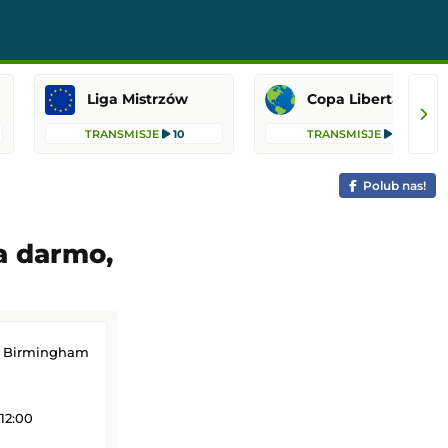
Liga Mistrzów
Copa Libertadores
TRANSMISJE
10
TRANSMISJE
8
Polub nas!
za darmo,
r Birmingham
12:00