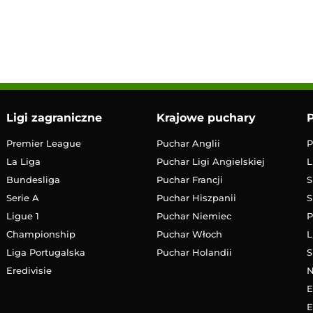
LIVE
Transmisja
Ligi zagraniczne
Krajowe puchary
P
Premier League
Puchar Anglii
P
La Liga
Puchar Ligi Angielskiej
L
Bundesliga
Puchar Francji
S
Serie A
Puchar Hiszpanii
S
Ligue 1
Puchar Niemiec
P
Championship
Puchar Włoch
L
Liga Portugalska
Puchar Holandii
S
Eredivisie
E
E