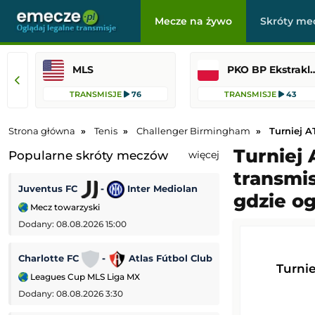
Mecze na żywo
Skróty me
MLS
PKO BP Ekst
TRANSMISJE
76
TRANSMISJE
43
Strona główna
Tenis
Challenger Birmingham
Turniej 
Turniej
Popularne skróty meczów
więcej
transmis
Juventus FC
-
Inter Mediolan
Middlesbrough
gdzie o
Mecz towarzyski
Puchar Ligi Angiel
Dodany: 08.08.2026 15:00
Dodany: 07.08.2026
Charlotte FC
-
Atlas Fútbol Club
Wycombe
-
Turni
Leagues Cup MLS Liga MX
Puchar Ligi Angiel
Dodany: 08.08.2026 3:30
Dodany: 07.08.2026 