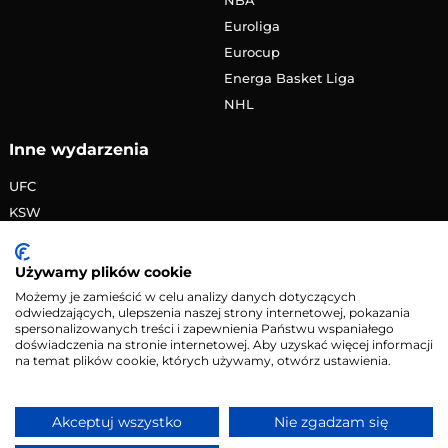
Euroliga
Eurocup
Energa Basket Liga
NHL
Inne wydarzenia
UFC
KSW
FAME MMA
PRIME MMA
Używamy plików cookie
Żużlowa Ekstraliga
Możemy je zamieścić w celu analizy danych dotyczących
odwiedzających, ulepszenia naszej strony internetowej, pokazania
Speedway Grand Prix
spersonalizowanych treści i zapewnienia Państwu wspaniałego
Skoki narciarskie
doświadczenia na stronie internetowej. Aby uzyskać więcej informacji
na temat plików cookie, których używamy, otwórz ustawienia.
Copyright © 2026 eMecze.pl
Akceptuj wszystko
Nie zgadzam się
Kontakt
•
Reklama
•
Polityka prywatności