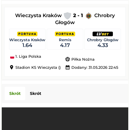
Wieczysta Kraków
2 - 1
Chrobry
Głogów
Wieczysta Kraków
Remis
Chrobry Głogów
1.64
4.17
4.33
1. Liga Polska
sports_soccer
Piłka Nożna
location_on
calendar_month
Stadion KS Wieczysta ()
Dodany: 31.05.2026 22:45
Skrót
Skrót