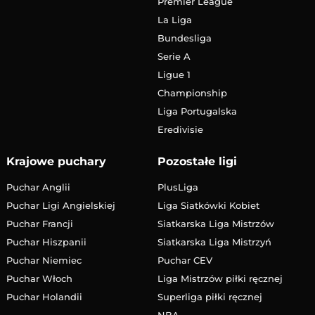
Premier League
La Liga
Bundesliga
Serie A
Ligue 1
Championship
Liga Portugalska
Eredivisie
Krajowe puchary
Pozostałe ligi
Puchar Anglii
PlusLiga
Puchar Ligi Angielskiej
Liga Siatkówki Kobiet
Puchar Francji
Siatkarska Liga Mistrzów
Puchar Hiszpanii
Siatkarska Liga Mistrzyń
Puchar Niemiec
Puchar CEV
Puchar Włoch
Liga Mistrzów piłki ręcznej
Puchar Holandii
Superliga piłki ręcznej
NBA