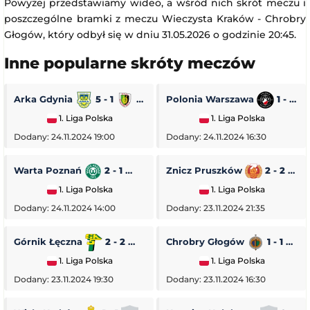
Powyżej przedstawiamy wideo, a wśród nich skrót meczu i
poszczególne bramki z meczu Wieczysta Kraków - Chrobry
Głogów, który odbył się w dniu 31.05.2026 o godzinie 20:45.
Inne popularne skróty meczów
Arka Gdynia
5 - 1
Stal Stalowa Wola
Polonia Warszawa
1 - 0
1. Liga Polska
1. Liga Polska
Dodany: 24.11.2024 19:00
Dodany: 24.11.2024 16:30
Warta Poznań
2 - 1
Pogoń Siedlce
Znicz Pruszków
2 - 2
1. Liga Polska
1. Liga Polska
Dodany: 24.11.2024 14:00
Dodany: 23.11.2024 21:35
Górnik Łęczna
2 - 2
GKS Tychy
Chrobry Głogów
1 - 1
O
1. Liga Polska
1. Liga Polska
Dodany: 23.11.2024 19:30
Dodany: 23.11.2024 16:30