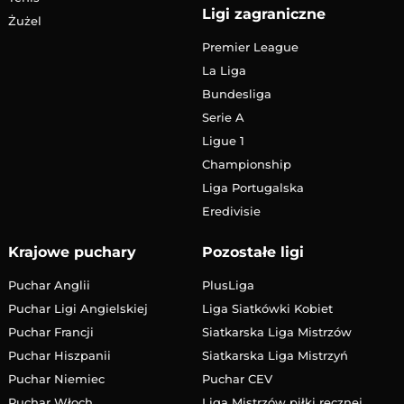
Ligi zagraniczne
Żużel
Premier League
La Liga
Bundesliga
Serie A
Ligue 1
Championship
Liga Portugalska
Eredivisie
Krajowe puchary
Pozostałe ligi
Puchar Anglii
PlusLiga
Puchar Ligi Angielskiej
Liga Siatkówki Kobiet
Puchar Francji
Siatkarska Liga Mistrzów
Puchar Hiszpanii
Siatkarska Liga Mistrzyń
Puchar Niemiec
Puchar CEV
Puchar Włoch
Liga Mistrzów piłki ręcznej