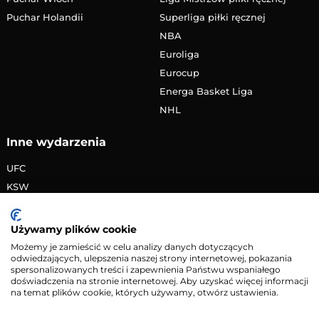
Puchar Holandii
Superliga piłki ręcznej
NBA
Euroliga
Eurocup
Energa Basket Liga
NHL
Inne wydarzenia
UFC
KSW
FAME MMA
PRIME MMA
Używamy plików cookie
Żużlowa Ekstraliga
Możemy je zamieścić w celu analizy danych dotyczących
odwiedzających, ulepszenia naszej strony internetowej, pokazania
Speedway Grand Prix
spersonalizowanych treści i zapewnienia Państwu wspaniałego
Skoki narciarskie
doświadczenia na stronie internetowej. Aby uzyskać więcej informacji
na temat plików cookie, których używamy, otwórz ustawienia.