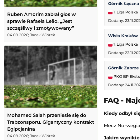
Górnik Łęczn
1. Liga Polska
Ruben Amorim zabrał głos w
sprawie Rafaela Leão. „Jest
Dodany: 23.11.202
szczęśliwy i zmotywowany”
04.08.2026; Jacek Wiórek
Wisła Kraków
1. Liga Polska
Dodany: 22.11.20
Górnik Zabrze
PKO BP Ekstr
Dodany: 24.11.20
FAQ - Naj
Kiedy odbył si
Mohamed Salah przeniesie się do
Trabzonsporu. Gigantyczny kontrakt
Mecz Norwegia -
Egipcjanina
04.08.2026; Jacek Wiórek
Jakim wynikie