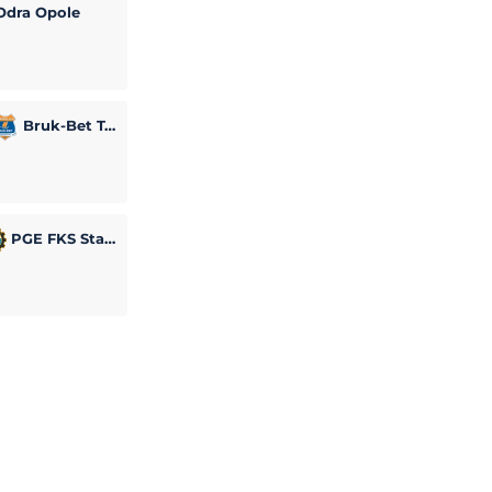
dra Opole
Bruk-Bet Termalica Nieciecza
PGE FKS Stal Mielec