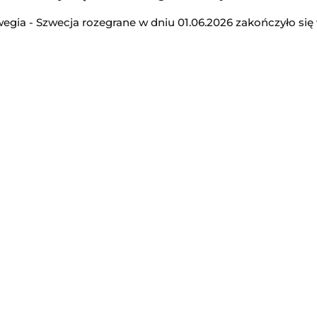
gia - Szwecja rozegrane w dniu 01.06.2026 zakończyło się w
KuPS
-
Universitatea Craiova
Liga Europejska