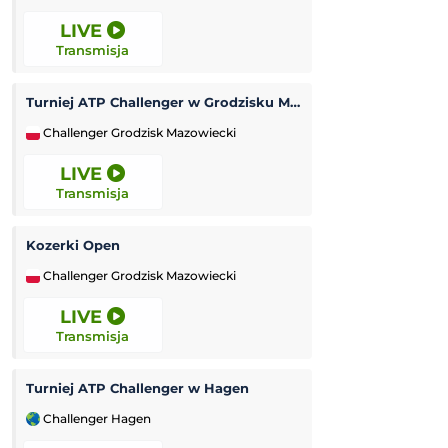
LIVE
LIVE
Transmisja
Transmisja
Turniej ATP Challenger w Grodzisku Mazowieckim
Tour de France (k
Challenger Grodzisk Mazowiecki
Kolarstwo
LIVE
LIVE
Transmisja
Transmisja
Kozerki Open
Inter Turku
-
Challenger Grodzisk Mazowiecki
Liga Konferencji
LIVE
LIVE
Transmisja
Transmisja
Turniej ATP Challenger w Hagen
Turniej ATP Chal
Challenger Hagen
Challenger Lexin