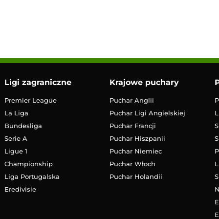
18:00
Transmisja
Ligi zagraniczne
Krajowe puchary
P
Premier League
Puchar Anglii
P
La Liga
Puchar Ligi Angielskiej
L
Bundesliga
Puchar Francji
S
Serie A
Puchar Hiszpanii
S
Ligue 1
Puchar Niemiec
P
Championship
Puchar Włoch
L
Liga Portugalska
Puchar Holandii
S
Eredivisie
E
E