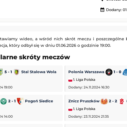
Sabah
AC Milan
-
Inter Mediolan
calendar_month
Dodany: 01.
Mecz towarzyski
21:10
Dodany: 05.08.2026 14:00
pollon Limassol
Tigres UANL
-
Real Salt Lake
tawiamy wideo, a wśród nich skrót meczu i poszczególne
 Europy
Leagues Cup MLS Liga MX
ja, który odbył się w dniu 01.06.2026 o godzinie 19:00.
21:00
Dodany: 05.08.2026 6:00
ularne skróty meczów
5 - 1
Stal Stalowa Wola
Polonia Warszawa
1 - 0
1. Liga Polska
24 19:00
Dodany: 24.11.2024 16:30
2 - 1
Pogoń Siedlce
Znicz Pruszków
2 - 2
1. Liga Polska
24 14:00
Dodany: 23.11.2024 21:35