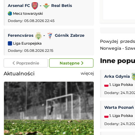
Arsenal FC
-
Real Betis
Aarhus
-
Mecz towarzyski
Liga Mistrzów
Dodany: 05.08.2026 22:45
Dodany: 05.08.2026 
Ferencváros
-
Górnik Zabrze
Brann
-
A
Powyżej przeds
Liga Europejska
Liga Konferencji
Norwegia - Szwec
Dodany: 05.08.2026 22:15
Dodany: 05.08.2026 
Inne pop
Poprzednie
Następne
Aktualności
więcej
Arka Gdynia
1. Liga Polska
Dodany: 24.11.20
Warta Poznań
1. Liga Polska
Dodany: 24.11.20