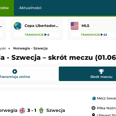
czów
Aktualności
Cup MLS Liga MX
Copa Libertadores
MLS
TRANSMISJE
6
TRANSMISJE
62
yski
Norwegia - Szwecja
 - Szwecja – skrót meczu (01.06
-
Celta Vigo
SSC Napoli
-
CA Osasuna
Mecz towarzyski
Transmisja online
Skrót meczu
 22:00
Dodany: 05.08.2026 20:30
-
Sturm Graz
Chelsea FC
-
Juventus FC
Mecz towar
Mecz towarzyski
sports_soccer
Piłka Nożn
 22:00
Dodany: 05.08.2026 15:30
orwegia
3 - 1
Szwecja
location_on
Ullevaal St