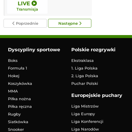
LIVE
LIVE
Transmisja
Transmisja
Poprzednie
Następne
Dyscypliny sportowe
Polskie rozgrywki
Boks
Ekstraklasa
Formuła 1
1. Liga Polska
Hokej
2. Liga Polska
Koszykówka
Puchar Polski
MMA
Europejskie puchary
Piłka nożna
Liga Mistrzów
Piłka ręczna
Liga Europy
Rugby
Liga Konferencji
Siatkówka
Liga Narodów
Snooker