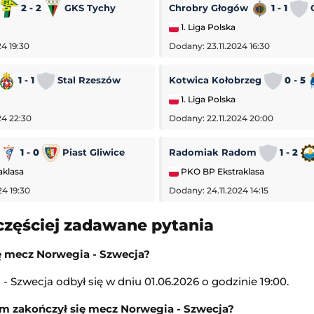
a
2 - 2
GKS Tychy
Chrobry Głogów
1 - 1
O
1. Liga Polska
4 19:30
Dodany: 23.11.2024 16:30
1 - 1
Stal Rzeszów
Kotwica Kołobrzeg
0 - 5
1. Liga Polska
24 22:30
Dodany: 22.11.2024 20:00
1 - 0
Piast Gliwice
Radomiak Radom
1 - 2
aklasa
PKO BP Ekstraklasa
24 19:30
Dodany: 24.11.2024 14:15
częściej zadawane pytania
ę mecz Norwegia - Szwecja?
 Szwecja odbył się w dniu 01.06.2026 o godzinie 19:00.
m zakończył się mecz Norwegia - Szwecja?