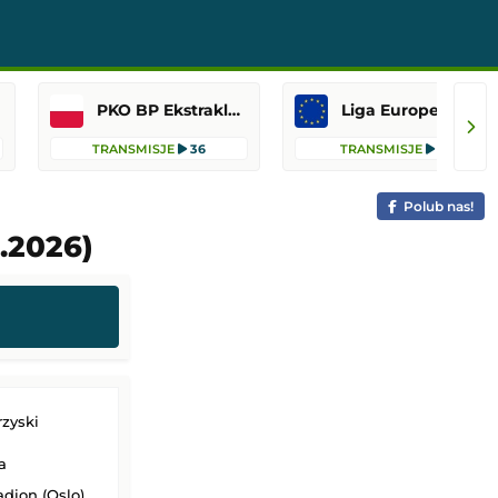
PKO BP Ekstraklasa
Liga Europejska
TRANSMISJE
36
TRANSMISJE
11
Polub nas!
.2026)
zyski
a
adion (Oslo)