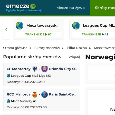
Mecze na żywo
Skróty me
Mecz towarzyski
Leagues 
TRANSMISJE
87
TRANSMISJE
42
Strona główna
Skróty meczów
Piłka Nożna
Mecz towarz
Norwegia
Popularne skróty meczów
więcej
CF Monterrey
-
Orlando City SC
US Sassuolo
Leagues Cup MLS Liga MX
Mecz towarzyski
Dodany: 06.08.2026 3:30
Dodany: 05.08.2026
RCD Mallorca
-
Paris Saint-Germain
Fenerbahce
Mecz towarzyski
Liga Mistrzów
Dodany: 05.08.2026 23:00
Dodany: 05.08.2026
N