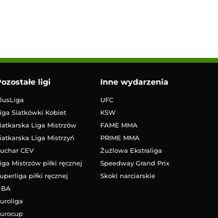
ozostałe ligi
Inne wydarzenia
lusLiga
UFC
iga Siatkówki Kobiet
KSW
iatkarska Liga Mistrzów
FAME MMA
iatkarska Liga Mistrzyń
PRIME MMA
uchar CEV
Żużlowa Ekstraliga
iga Mistrzów piłki ręcznej
Speedway Grand Prix
uperliga piłki ręcznej
Skoki narciarskie
NBA
uroliga
urocup