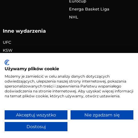
Eurocup
Energa Basket Liga
NHL
Inne wydarzenia
UFC
KSW
FAME MMA
PRIME MMA
Używamy plików cookie
Żużlowa Ekstraliga
Możemy je zamieścić w celu analizy danych dotyczących
odwiedzających, ulepszenia naszej strony internetowej, pokazania
Speedway Grand Prix
spersonalizowanych treści i zapewnienia Państwu wspaniałego
Skoki narciarskie
doświadczenia na stronie internetowej. Aby uzyskać więcej informacji
na temat plików cookie, których używamy, otwórz ustawienia.
Copyright © 2026 eMecze.pl
Akceptuj wszystko
Nie zgadzam się
Kontakt
•
Reklama
•
Polityka prywatności
Dostosuj
Serwis wyłącznie dla osób powyżej 18 lat. Hazard może
uzależniać. Graj odpowiedzialnie.
Szczegóły