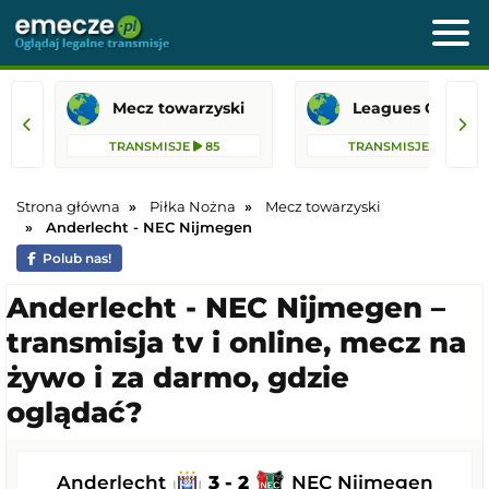
Mecz towarzyski
Leagues 
TRANSMISJE
85
TRANSMISJE
36
Strona główna
Piłka Nożna
Mecz towarzyski
Anderlecht - NEC Nijmegen
Polub nas!
Anderlecht - NEC Nijmegen –
transmisja tv i online, mecz na
żywo i za darmo, gdzie
oglądać?
Anderlecht
3 - 2
NEC Nijmegen