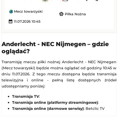
Mecz towarzyski
sports_soccer
Piłka Nożna
calendar_month
11.07.2026 10:45
Anderlecht - NEC Nijmegen – gdzie
oglądać?
Transmisję meczu piłki nożnej Anderlecht - NEC Nijmegen
(Mecz towarzyski) będzie można oglądać od godziny 10:45 w
dniu 11.07.2026. Z tego meczu dostępna będzie transmisja
telewizyjna i online - pełną listę dostępnych źródeł
udostępniamy poniżej:
Transmisja TV
:
Transmisja online (platformy streamingowe)
:
Transmisja online (darmowe serwisy)
: Betclic TV