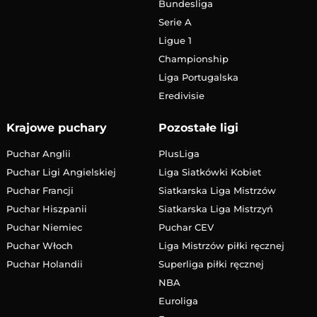
Bundesliga
Serie A
Ligue 1
Championship
Liga Portugalska
Eredivisie
Krajowe puchary
Pozostałe ligi
Puchar Anglii
PlusLiga
Puchar Ligi Angielskiej
Liga Siatkówki Kobiet
Puchar Francji
Siatkarska Liga Mistrzów
Puchar Hiszpanii
Siatkarska Liga Mistrzyń
Puchar Niemiec
Puchar CEV
Puchar Włoch
Liga Mistrzów piłki ręcznej
Puchar Holandii
Superliga piłki ręcznej
NBA
Euroliga