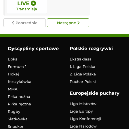
LIVE
LIVE
Transmisja
Transmisja
Poprzednie
Następne
Dyscypliny sportowe
Polskie rozgrywki
Boks
Ekstraklasa
Formuła 1
1. Liga Polska
Hokej
2. Liga Polska
Koszykówka
Puchar Polski
MMA
Europejskie puchary
Piłka nożna
Liga Mistrzów
Piłka ręczna
Liga Europy
Rugby
Liga Konferencji
Siatkówka
Liga Narodów
Snooker