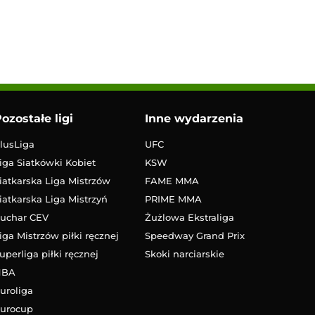
ozostałe ligi
Inne wydarzenia
lusLiga
UFC
iga Siatkówki Kobiet
KSW
iatkarska Liga Mistrzów
FAME MMA
iatkarska Liga Mistrzyń
PRIME MMA
uchar CEV
Żużlowa Ekstraliga
iga Mistrzów piłki ręcznej
Speedway Grand Prix
uperliga piłki ręcznej
Skoki narciarskie
NBA
uroliga
urocup