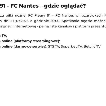
Real Betis
Aarhus
-
Sabah
 91 - FC Nantes – gdzie oglądać?
Liga Mistrzów
zu piłki nożnej FC Fleury 91 - FC Nantes w rozgrywkach 
 22:45
Dodany: 05.08.2026 21:10
w dniu 11.07.2026 o godzinie 20:00. Spotkanie będzie można
izyjnej i internetowej - pełną listę kanałów i platform prezent
-
Górnik Zabrze
Brann
-
Apollon Limassol
Liga Konferencji Europy
a TV
:
22:15
Dodany: 05.08.2026 21:00
a online (platformy streamingowe)
:
a online (darmowe serwisy)
: STS TV, Superbet TV, Betclic TV