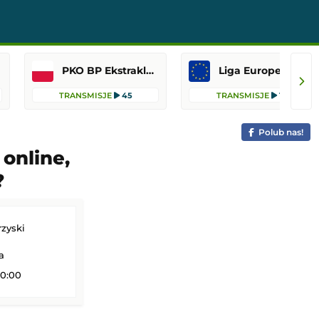
PKO BP Ekstraklasa
Liga Europejska
TRANSMISJE
45
TRANSMISJE
14
Polub nas!
 online,
?
zyski
a
20:00