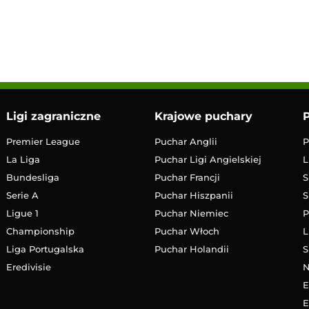
LIVE
Transmisja
Ligi zagraniczne
Krajowe puchary
P
Premier League
Puchar Anglii
P
La Liga
Puchar Ligi Angielskiej
L
Bundesliga
Puchar Francji
S
Serie A
Puchar Hiszpanii
S
Ligue 1
Puchar Niemiec
P
Championship
Puchar Włoch
L
Liga Portugalska
Puchar Holandii
S
Eredivisie
E
E