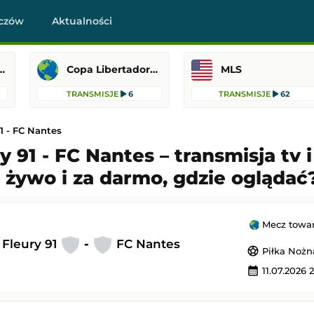
czów
Aktualności
Cup MLS Liga MX
Copa Libertadores
MLS
TRANSMISJE
6
TRANSMISJE
62
1 - FC Nantes
y 91 - FC Nantes – transmisja tv i
 żywo i za darmo, gdzie oglądać
-
Orlando City SC
US Sassuolo
-
Celta Vigo
 Liga MX
Mecz towarzyski
 3:30
Dodany: 05.08.2026 22:00
Mecz towar
 Fleury 91
-
FC Nantes
sports_soccer
Piłka Nożn
-
Paris Saint-Germain
Fenerbahce
-
Sturm Graz
calendar_month
11.07.2026 
Liga Mistrzów
 23:00
Dodany: 05.08.2026 22:00