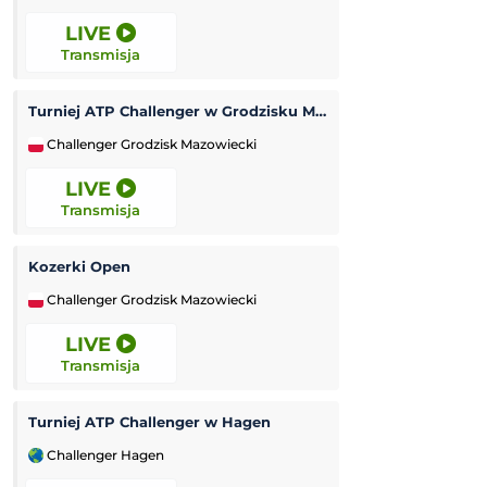
LIVE
LIVE
Transmisja
Transmisja
Turniej ATP Challenger w Grodzisku Mazowieckim
Tour de France (k
Challenger Grodzisk Mazowiecki
Kolarstwo
LIVE
LIVE
Transmisja
Transmisja
Kozerki Open
Turniej ATP Chal
Challenger Grodzisk Mazowiecki
Challenger Lexin
LIVE
LIVE
Transmisja
Transmisja
Turniej ATP Challenger w Hagen
Maccabi Tel Awi
Challenger Hagen
Liga Europejska