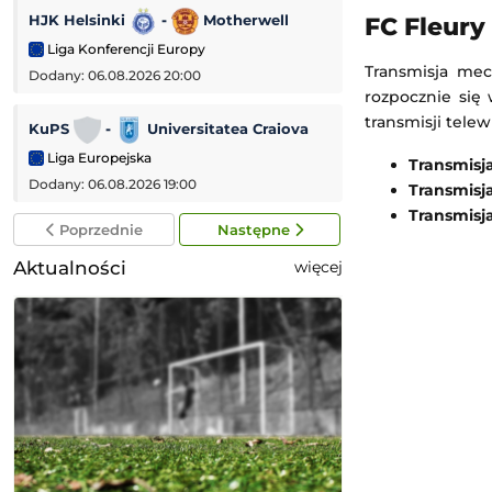
HJK Helsinki
-
Motherwell
Arsenal FC
-
FC Fleury
Liga Konferencji Europy
Mecz towarzyski
Transmisja mec
Dodany: 06.08.2026 20:00
Dodany: 05.08.2026
rozpocznie się 
transmisji telew
KuPS
-
Universitatea Craiova
Ferencváros
Liga Europejska
Liga Europejska
Transmisj
Dodany: 06.08.2026 19:00
Dodany: 05.08.2026 
Transmisj
Transmisj
Poprzednie
Następne
Aktualności
więcej