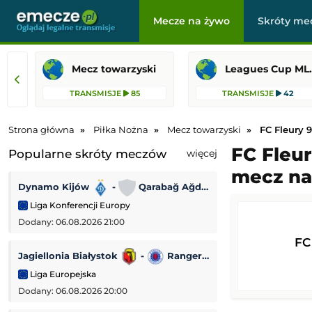
Mecze na żywo
Skróty me
Mecz towarzyski
Leagues 
TRANSMISJE
85
TRANSMISJE
42
Strona główna
Piłka Nożna
Mecz towarzyski
FC Fleury 9
FC Fleur
Popularne skróty meczów
więcej
mecz na
Dynamo Kijów
-
Qarabağ Ağdam
CF Monterrey
Liga Konferencji Europy
Leagues Cup MLS
Dodany: 06.08.2026 21:00
Dodany: 06.08.2026
FC
Jagiellonia Białystok
-
Rangers FC
RCD Mallorca
Liga Europejska
Mecz towarzyski
Dodany: 06.08.2026 20:00
Dodany: 05.08.2026