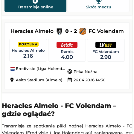
Transmisje online
Skrót meczu
Heracles Almelo
0 - 2
FC Volendam
Heracles Almelo
Remis
FC Volendam
2.16
4.00
2.90
Eredivisie (Liga Holenderska)
sports_soccer
Piłka Nożna
location_on
calendar_month
Asito Stadium (Almelo)
26.04.2026 14:30
Heracles Almelo - FC Volendam –
gdzie oglądać?
Transmisja ze spotkania piłki nożnej Heracles Almelo - FC
Volendam (Eredivisie (Liga Holenderska)) zaplanowana jest