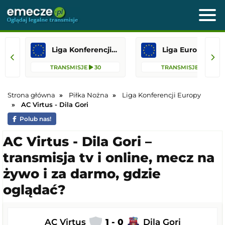
Liga Konferencji Europy
Liga Europejska
TRANSMISJE
30
TRANSMISJE
13
Strona główna
Piłka Nożna
Liga Konferencji Europy
AC Virtus - Dila Gori
Polub nas!
AC Virtus - Dila Gori –
transmisja tv i online, mecz na
żywo i za darmo, gdzie
oglądać?
AC Virtus
1 - 0
Dila Gori