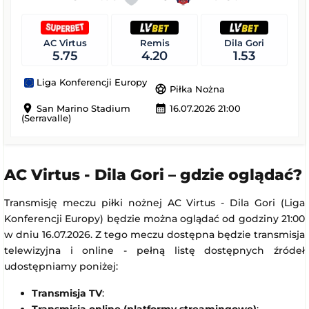
AC Virtus
Remis
Dila Gori
5.75
4.20
1.53
Liga Konferencji Europy
sports_soccer
Piłka Nożna
location_on
calendar_month
San Marino Stadium
16.07.2026 21:00
(Serravalle)
AC Virtus - Dila Gori – gdzie oglądać?
Transmisję meczu piłki nożnej AC Virtus - Dila Gori (Liga
Konferencji Europy) będzie można oglądać od godziny 21:00
w dniu 16.07.2026. Z tego meczu dostępna będzie transmisja
telewizyjna i online - pełną listę dostępnych źródeł
udostępniamy poniżej:
Transmisja TV
: