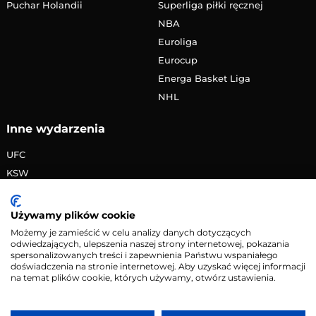
Puchar Holandii
Superliga piłki ręcznej
NBA
Euroliga
Eurocup
Energa Basket Liga
NHL
Inne wydarzenia
UFC
KSW
FAME MMA
PRIME MMA
Używamy plików cookie
Żużlowa Ekstraliga
Możemy je zamieścić w celu analizy danych dotyczących
odwiedzających, ulepszenia naszej strony internetowej, pokazania
Speedway Grand Prix
spersonalizowanych treści i zapewnienia Państwu wspaniałego
Skoki narciarskie
doświadczenia na stronie internetowej. Aby uzyskać więcej informacji
na temat plików cookie, których używamy, otwórz ustawienia.
Copyright © 2026 eMecze.pl