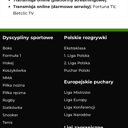
Transmisja online (platformy streamingowe)
:
Transmisja online (darmowe serwisy)
: Fortuna TV,
Betclic TV
Dyscypliny sportowe
Polskie rozgrywki
Boks
Ekstraklasa
Formuła 1
1. Liga Polska
Hokej
2. Liga Polska
Koszykówka
Puchar Polski
MMA
Europejskie puchary
Piłka nożna
Liga Mistrzów
Piłka ręczna
Liga Europy
Rugby
Liga Konferencji
Siatkówka
Liga Narodów
Snooker
Tenis
Ligi zagraniczne