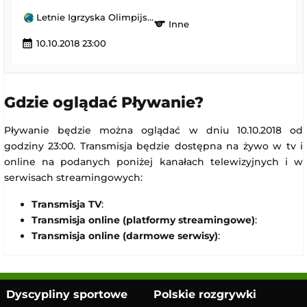
Letnie Igrzyska Olimpijskie Młodzieży w Buenos Aires
sports
Inne
calendar_month
10.10.2018 23:00
Gdzie oglądać Pływanie?
Pływanie będzie można oglądać w dniu 10.10.2018 od
godziny 23:00. Transmisja będzie dostępna na żywo w tv i
online na podanych poniżej kanałach telewizyjnych i w
serwisach streamingowych:
Transmisja TV
:
Transmisja online (platformy streamingowe)
:
Transmisja online (darmowe serwisy)
:
Dyscypliny sportowe
Polskie rozgrywki