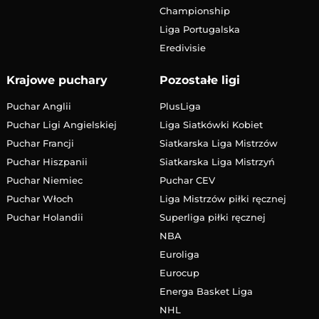
Championship
Liga Portugalska
Eredivisie
Krajowe puchary
Pozostałe ligi
Puchar Anglii
PlusLiga
Puchar Ligi Angielskiej
Liga Siatkówki Kobiet
Puchar Francji
Siatkarska Liga Mistrzów
Puchar Hiszpanii
Siatkarska Liga Mistrzyń
Puchar Niemiec
Puchar CEV
Puchar Włoch
Liga Mistrzów piłki ręcznej
Puchar Holandii
Superliga piłki ręcznej
NBA
Euroliga
Eurocup
Energa Basket Liga
NHL