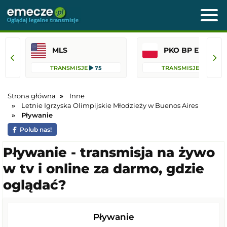
MLS
PKO BP Ekst
TRANSMISJE
75
TRANSMISJE
36
Strona główna
Inne
Letnie Igrzyska Olimpijskie Młodzieży w Buenos Aires
Pływanie
Polub nas!
Pływanie - transmisja na żywo
w tv i online za darmo, gdzie
oglądać?
Pływanie