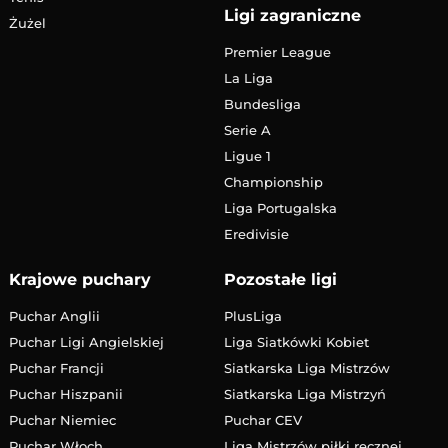
Ligi zagraniczne
Żużel
Premier League
La Liga
Bundesliga
Serie A
Ligue 1
Championship
Liga Portugalska
Eredivisie
Krajowe puchary
Pozostałe ligi
Puchar Anglii
PlusLiga
Puchar Ligi Angielskiej
Liga Siatkówki Kobiet
Puchar Francji
Siatkarska Liga Mistrzów
Puchar Hiszpanii
Siatkarska Liga Mistrzyń
Puchar Niemiec
Puchar CEV
Puchar Włoch
Liga Mistrzów piłki ręcznej