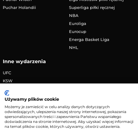
Puchar Holandii
Superliga piłki ręcznej
NBA
Euroliga
Eurocup
Energa Basket Liga
NHL
Inne wydarzenia
UFC
KSW
FAME MMA
PRIME MMA
Używamy plików cookie
Żużlowa Ekstraliga
Możemy je zamieścić w celu analizy danych dotyczących
odwiedzających, ulepszenia naszej strony internetowej, pokazania
Speedway Grand Prix
spersonalizowanych treści i zapewnienia Państwu wspaniałego
Skoki narciarskie
doświadczenia na stronie internetowej. Aby uzyskać więcej informacji
na temat plików cookie, których używamy, otwórz ustawienia.