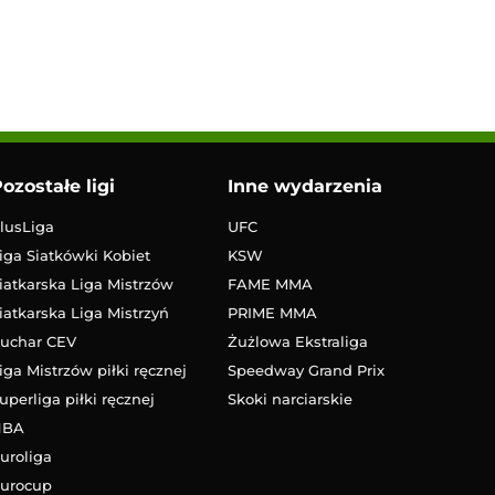
ozostałe ligi
Inne wydarzenia
lusLiga
UFC
iga Siatkówki Kobiet
KSW
iatkarska Liga Mistrzów
FAME MMA
iatkarska Liga Mistrzyń
PRIME MMA
uchar CEV
Żużlowa Ekstraliga
iga Mistrzów piłki ręcznej
Speedway Grand Prix
uperliga piłki ręcznej
Skoki narciarskie
NBA
uroliga
urocup