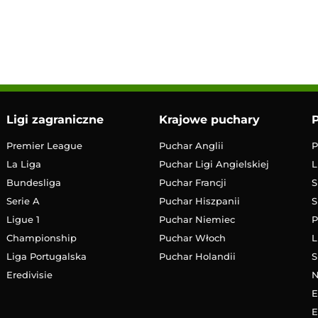
13:00
Transmisja
Ligi zagraniczne
Krajowe puchary
P
Premier League
Puchar Anglii
P
La Liga
Puchar Ligi Angielskiej
L
Bundesliga
Puchar Francji
S
Serie A
Puchar Hiszpanii
S
Ligue 1
Puchar Niemiec
P
Championship
Puchar Włoch
L
Liga Portugalska
Puchar Holandii
S
Eredivisie
E
E