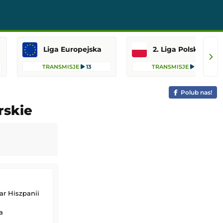
Liga Europejska
2. Liga Polska
TRANSMISJE
13
TRANSMISJE
10
Polub nas!
rskie
r Hiszpanii
a