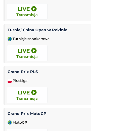
LIVE
12:00
Transmisja
Transmisja
Turniej China Open w Pekinie
Miedź Legnica II
Turnieje snookerowe
3. Liga Polska
LIVE
12:00
Transmisja
Transmisja
Grand Prix PLS
Rekord Bielsko-B
PlusLiga
Ekstraliga Kobiet
LIVE
12:00
Transmisja
Transmisja
Grand Prix MotoGP
Luzino
-
K
MotoGP
3. Liga Polska