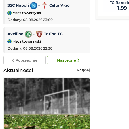
FC Barcel
SSC Napoli
-
Celta Vigo
Galatasaray
-
1.99
Mecz towarzyski
Mecz towarzyski
Dodany: 08.08.2026 23:00
Dodany: 08.08.2026
Avellino
-
Torino FC
PSV Eindhoven
Mecz towarzyski
Eredivisie (Liga 
Dodany: 08.08.2026 22:30
Dodany: 08.08.2026
Poprzednie
Następne
Aktualności
więcej