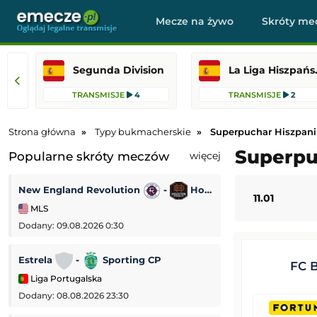
Mecze na żywo
Skróty me
Segunda Division
La Liga Hi
TRANSMISJE
4
TRANSMISJE
2
Strona główna
Typy bukmacherskie
Superpuchar Hiszpani
Superpu
Popularne skróty meczów
więcej
New England Revolution
-
Houston Dynamo
Korona Kielce
11.01
MLS
PKO BP Ekstrakl
Dodany: 09.08.2026 0:30
Dodany: 08.08.2026 
Estrela
-
Sporting CP
Udinese
-
FC 
Liga Portugalska
Mecz towarzyski
Dodany: 08.08.2026 23:30
Dodany: 08.08.2026