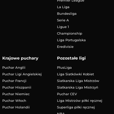
Premier League
La Liga
Bundesliga
Serie A
Ligue 1
Championship
Liga Portugalska
Eredivisie
Krajowe puchary
Pozostałe ligi
Puchar Anglii
PlusLiga
Puchar Ligi Angielskiej
Liga Siatkówki Kobiet
Puchar Francji
Siatkarska Liga Mistrzów
Puchar Hiszpanii
Siatkarska Liga Mistrzyń
Puchar Niemiec
Puchar CEV
Puchar Włoch
Liga Mistrzów piłki ręcznej
Puchar Holandii
Superliga piłki ręcznej
NBA