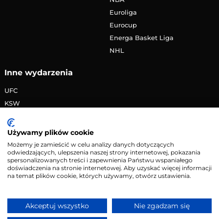
Euroliga
Eurocup
Energa Basket Liga
NHL
Inne wydarzenia
UFC
KSW
FAME MMA
PRIME MMA
Używamy plików cookie
Żużlowa Ekstraliga
Możemy je zamieścić w celu analizy danych dotyczących
odwiedzających, ulepszenia naszej strony internetowej, pokazania
Speedway Grand Prix
spersonalizowanych treści i zapewnienia Państwu wspaniałego
Skoki narciarskie
doświadczenia na stronie internetowej. Aby uzyskać więcej informacji
na temat plików cookie, których używamy, otwórz ustawienia.
Copyright © 2026 eMecze.pl
Akceptuj wszystko
Nie zgadzam się
Kontakt
•
Reklama
•
Polityka prywatności