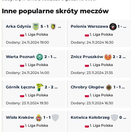
Inne popularne skróty meczów
Arka Gdynia
5 - 1
Stal Stalowa Wola
Polonia Warszawa
1 - 0
1. Liga Polska
1. Liga Polska
Dodany: 24.11.2024 19:00
Dodany: 24.11.2024 16:30
Warta Poznań
2 - 1
Pogoń Siedlce
Znicz Pruszków
2 - 2
1. Liga Polska
1. Liga Polska
Dodany: 24.11.2024 14:00
Dodany: 23.11.2024 21:35
Górnik Łęczna
2 - 2
GKS Tychy
Chrobry Głogów
1 - 1
O
1. Liga Polska
1. Liga Polska
Dodany: 23.11.2024 19:30
Dodany: 23.11.2024 16:30
Wisła Kraków
1 - 1
Stal Rzeszów
Kotwica Kołobrzeg
0 - 5
1. Liga Polska
1. Liga Polska