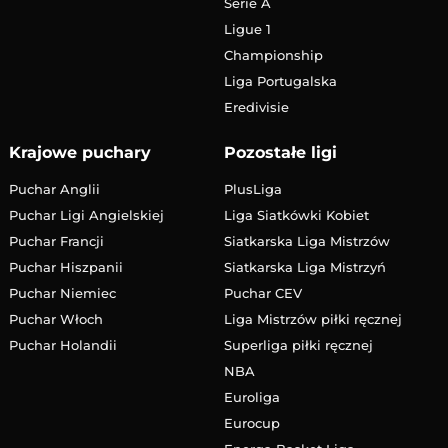
Serie A
Ligue 1
Championship
Liga Portugalska
Eredivisie
Krajowe puchary
Pozostałe ligi
Puchar Anglii
PlusLiga
Puchar Ligi Angielskiej
Liga Siatkówki Kobiet
Puchar Francji
Siatkarska Liga Mistrzów
Puchar Hiszpanii
Siatkarska Liga Mistrzyń
Puchar Niemiec
Puchar CEV
Puchar Włoch
Liga Mistrzów piłki ręcznej
Puchar Holandii
Superliga piłki ręcznej
NBA
Euroliga
Eurocup