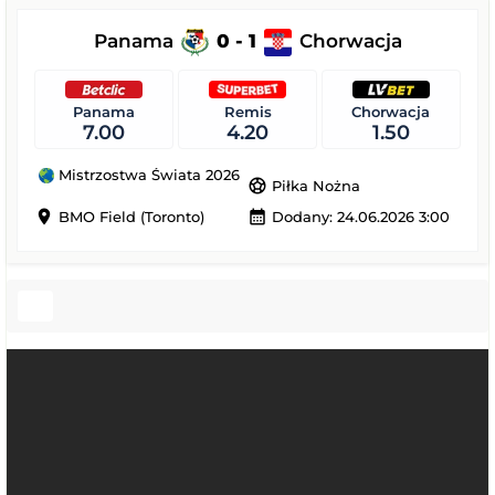
Panama
0 - 1
Chorwacja
Panama
Remis
Chorwacja
7.00
4.20
1.50
Mistrzostwa Świata 2026
sports_soccer
Piłka Nożna
location_on
calendar_month
BMO Field (Toronto)
Dodany: 24.06.2026 3:00