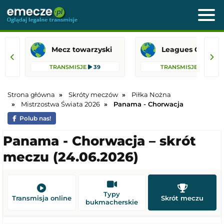
Mecz towarzyski
Leagues 
TRANSMISJE
39
TRANSMISJE
18
Strona główna
Skróty meczów
Piłka Nożna
Mistrzostwa Świata 2026
Panama - Chorwacja
Polub nas!
Panama - Chorwacja – skrót
meczu (24.06.2026)
Typy
Transmisja online
Skrót meczu
bukmacherskie