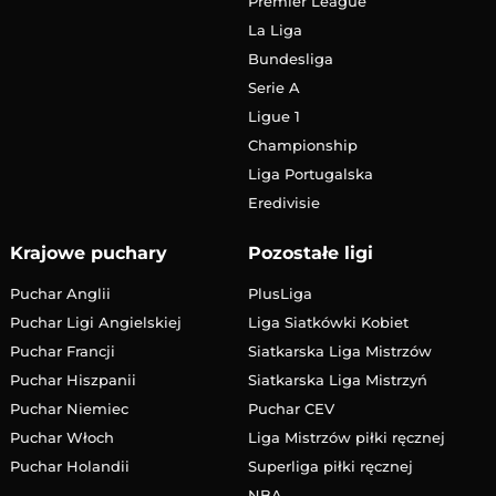
Premier League
La Liga
Bundesliga
Serie A
Ligue 1
Championship
Liga Portugalska
Eredivisie
Krajowe puchary
Pozostałe ligi
Puchar Anglii
PlusLiga
Puchar Ligi Angielskiej
Liga Siatkówki Kobiet
Puchar Francji
Siatkarska Liga Mistrzów
Puchar Hiszpanii
Siatkarska Liga Mistrzyń
Puchar Niemiec
Puchar CEV
Puchar Włoch
Liga Mistrzów piłki ręcznej
Puchar Holandii
Superliga piłki ręcznej
NBA