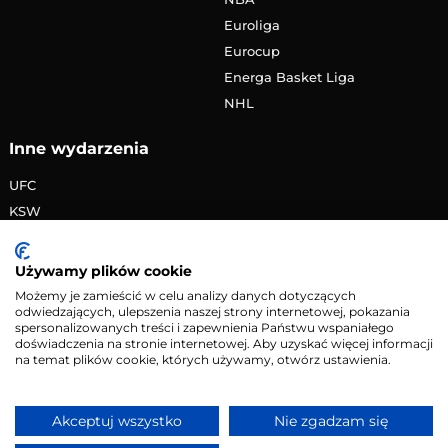
Euroliga
Eurocup
Energa Basket Liga
NHL
Inne wydarzenia
UFC
KSW
FAME MMA
PRIME MMA
Używamy plików cookie
Żużlowa Ekstraliga
Możemy je zamieścić w celu analizy danych dotyczących
odwiedzających, ulepszenia naszej strony internetowej, pokazania
Speedway Grand Prix
spersonalizowanych treści i zapewnienia Państwu wspaniałego
Skoki narciarskie
doświadczenia na stronie internetowej. Aby uzyskać więcej informacji
na temat plików cookie, których używamy, otwórz ustawienia.
Copyright © 2026 eMecze.pl
Akceptuj wszystko
Nie zgadzam się
Kontakt
•
Reklama
•
Polityka prywatności