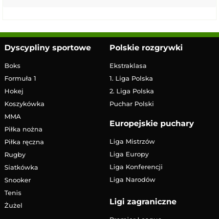
Dyscypliny sportowe
Polskie rozgrywki
Boks
Ekstraklasa
Formuła 1
1. Liga Polska
Hokej
2. Liga Polska
Koszykówka
Puchar Polski
MMA
Europejskie puchary
Piłka nożna
Liga Mistrzów
Piłka ręczna
Liga Europy
Rugby
Liga Konferencji
Siatkówka
Liga Narodów
Snooker
Tenis
Ligi zagraniczne
Żużel