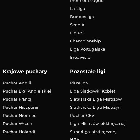
Premier League
La Liga
Bundesliga
Serie A
Ligue 1
Championship
Liga Portugalska
Eredivisie
Krajowe puchary
Pozostałe ligi
Puchar Anglii
PlusLiga
Puchar Ligi Angielskiej
Liga Siatkówki Kobiet
Puchar Francji
Siatkarska Liga Mistrzów
Puchar Hiszpanii
Siatkarska Liga Mistrzyń
Puchar Niemiec
Puchar CEV
Puchar Włoch
Liga Mistrzów piłki ręcznej
Puchar Holandii
Superliga piłki ręcznej
NBA