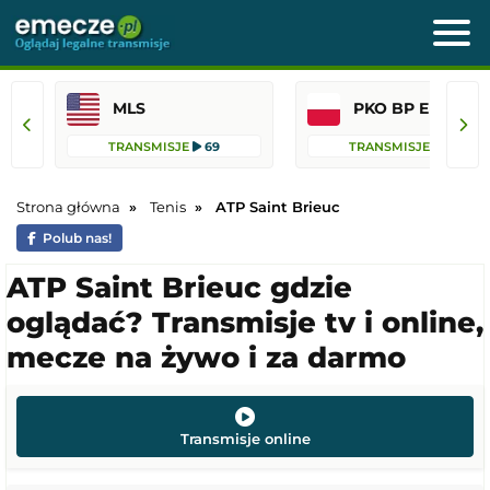
MLS
PKO BP Ekst
TRANSMISJE
69
TRANSMISJE
45
Strona główna
Tenis
ATP Saint Brieuc
Polub nas!
ATP Saint Brieuc gdzie
oglądać? Transmisje tv i online,
mecze na żywo i za darmo
Transmisje online