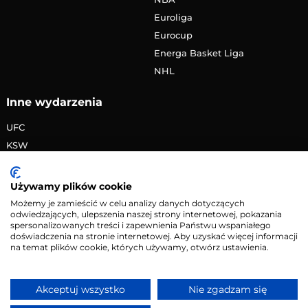
Euroliga
Eurocup
Energa Basket Liga
NHL
Inne wydarzenia
UFC
KSW
FAME MMA
PRIME MMA
Używamy plików cookie
Żużlowa Ekstraliga
Możemy je zamieścić w celu analizy danych dotyczących
odwiedzających, ulepszenia naszej strony internetowej, pokazania
Speedway Grand Prix
spersonalizowanych treści i zapewnienia Państwu wspaniałego
Skoki narciarskie
doświadczenia na stronie internetowej. Aby uzyskać więcej informacji
na temat plików cookie, których używamy, otwórz ustawienia.
Copyright © 2026 eMecze.pl
Akceptuj wszystko
Nie zgadzam się
Kontakt
•
Reklama
•
Polityka prywatności