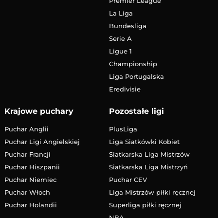
Premier League
La Liga
Bundesliga
Serie A
Ligue 1
Championship
Liga Portugalska
Eredivisie
Krajowe puchary
Pozostałe ligi
Puchar Anglii
PlusLiga
Puchar Ligi Angielskiej
Liga Siatkówki Kobiet
Puchar Francji
Siatkarska Liga Mistrzów
Puchar Hiszpanii
Siatkarska Liga Mistrzyń
Puchar Niemiec
Puchar CEV
Puchar Włoch
Liga Mistrzów piłki ręcznej
Puchar Holandii
Superliga piłki ręcznej
NBA