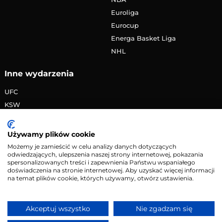
Euroliga
Eurocup
Energa Basket Liga
NHL
Inne wydarzenia
UFC
KSW
FAME MMA
PRIME MMA
Używamy plików cookie
Żużlowa Ekstraliga
Możemy je zamieścić w celu analizy danych dotyczących
odwiedzających, ulepszenia naszej strony internetowej, pokazania
Speedway Grand Prix
spersonalizowanych treści i zapewnienia Państwu wspaniałego
Skoki narciarskie
doświadczenia na stronie internetowej. Aby uzyskać więcej informacji
na temat plików cookie, których używamy, otwórz ustawienia.
Copyright © 2026 eMecze.pl
Akceptuj wszystko
Nie zgadzam się
Kontakt
•
Reklama
•
Polityka prywatności