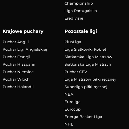
Championship
Liga Portugalska
Eredivisie
Krajowe puchary
Pozostałe ligi
Puchar Anglii
PlusLiga
Puchar Ligi Angielskiej
Liga Siatkówki Kobiet
Puchar Francji
Siatkarska Liga Mistrzów
Puchar Hiszpanii
Siatkarska Liga Mistrzyń
Puchar Niemiec
Puchar CEV
Puchar Włoch
Liga Mistrzów piłki ręcznej
Puchar Holandii
Superliga piłki ręcznej
NBA
Euroliga
Eurocup
Energa Basket Liga
NHL