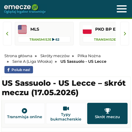
MLS
PKO BP Ekst
TRANSMISJE
62
TRANSMISJE
36
Strona główna
Skróty meczów
Piłka Nożna
Serie A (Liga Włoska)
US Sassuolo - US Lecce
Polub nas!
US Sassuolo - US Lecce – skrót
meczu (17.05.2026)
Typy
Transmisja online
Skrót meczu
bukmacherskie