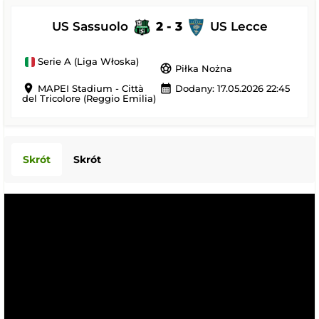
US Sassuolo
2 - 3
US Lecce
Serie A (Liga Włoska)
sports_soccer
Piłka Nożna
location_on
calendar_month
MAPEI Stadium - Città
Dodany: 17.05.2026 22:45
del Tricolore (Reggio Emilia)
Skrót
Skrót