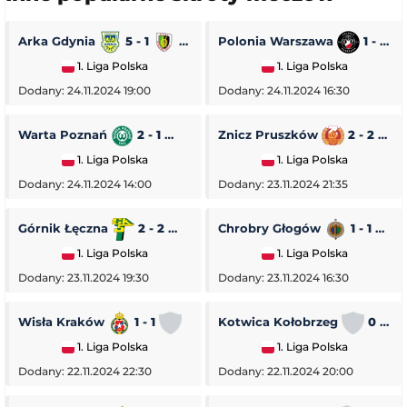
Arka Gdynia
5 - 1
Stal Stalowa Wola
Polonia Warszawa
1 - 0
1. Liga Polska
1. Liga Polska
Dodany: 24.11.2024 19:00
Dodany: 24.11.2024 16:30
Warta Poznań
2 - 1
Pogoń Siedlce
Znicz Pruszków
2 - 2
1. Liga Polska
1. Liga Polska
Dodany: 24.11.2024 14:00
Dodany: 23.11.2024 21:35
Górnik Łęczna
2 - 2
GKS Tychy
Chrobry Głogów
1 - 1
O
1. Liga Polska
1. Liga Polska
Dodany: 23.11.2024 19:30
Dodany: 23.11.2024 16:30
Wisła Kraków
1 - 1
Stal Rzeszów
Kotwica Kołobrzeg
0 - 5
1. Liga Polska
1. Liga Polska
Dodany: 22.11.2024 22:30
Dodany: 22.11.2024 20:00