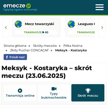
Mecz towarzyski
Leagues 
TRANSMISJE
83
TRANSMISJE
36
Strona główna
Skróty meczów
Piłka Nożna
Złoty Puchar CONCACAF
Meksyk - Kostaryka
Polub nas!
Meksyk - Kostaryka – skrót
meczu (23.06.2025)
Typy
Transmisja online
Skrót meczu
bukmacherskie