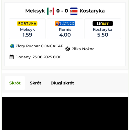
Meksyk
0 - 0
Kostaryka
Meksyk
Remis
Kostaryka
1.59
4.00
5.50
Złoty Puchar CONCACAF
sports_soccer
Piłka Nożna
calendar_month
Dodany: 23.06.2025 6:00
Skrót
Skrót
Długi skrót