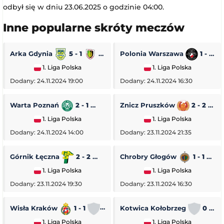
odbył się w dniu 23.06.2025 o godzinie 04:00.
Inne popularne skróty meczów
Arka Gdynia
5 - 1
Stal Stalowa Wola
Polonia Warszawa
1 - 0
1. Liga Polska
1. Liga Polska
Dodany: 24.11.2024 19:00
Dodany: 24.11.2024 16:30
Warta Poznań
2 - 1
Pogoń Siedlce
Znicz Pruszków
2 - 2
1. Liga Polska
1. Liga Polska
Dodany: 24.11.2024 14:00
Dodany: 23.11.2024 21:35
Górnik Łęczna
2 - 2
GKS Tychy
Chrobry Głogów
1 - 1
O
1. Liga Polska
1. Liga Polska
Dodany: 23.11.2024 19:30
Dodany: 23.11.2024 16:30
Wisła Kraków
1 - 1
Stal Rzeszów
Kotwica Kołobrzeg
0 - 5
1. Liga Polska
1. Liga Polska