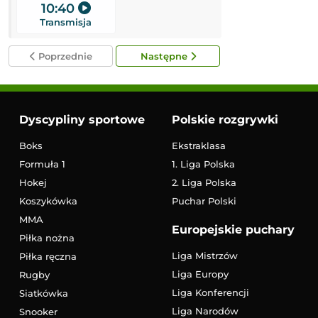
10:40
12:00
Transmisja
Transmisja
Poprzednie
Następne
Dyscypliny sportowe
Polskie rozgrywki
Boks
Ekstraklasa
Formuła 1
1. Liga Polska
Hokej
2. Liga Polska
Koszykówka
Puchar Polski
MMA
Europejskie puchary
Piłka nożna
Liga Mistrzów
Piłka ręczna
Liga Europy
Rugby
Liga Konferencji
Siatkówka
Liga Narodów
Snooker