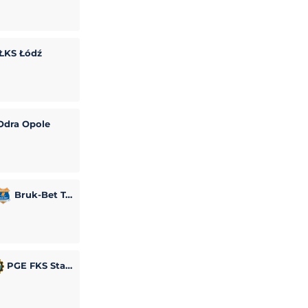
ŁKS Łódź
dra Opole
Bruk-Bet Termalica Nieciecza
PGE FKS Stal Mielec