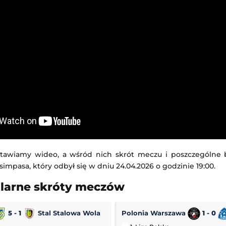
tawiamy wideo, a wśród nich skrót meczu i poszczególne
simpasa, który odbył się w dniu 24.04.2026 o godzinie 19:00.
ularne skróty meczów
5 - 1
Stal Stalowa Wola
Polonia Warszawa
1 - 0