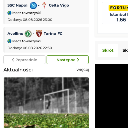
SSC Napoli
-
Celta Vigo
Galatasaray
-
Mecz towarzyski
Mecz towarzyski
Istanbuł
1.66
Dodany: 08.08.2026 23:00
Dodany: 08.08.2026
Avellino
-
Torino FC
PSV Eindhoven
Mecz towarzyski
Eredivisie (Liga 
Dodany: 08.08.2026 22:30
Dodany: 08.08.2026
Skrót
Sk
Poprzednie
Następne
Aktualności
więcej