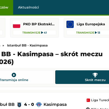
czów
Aktualności
PKO BP Ekstraklasa
Liga Europejska
TRANSMISJE
41
TRANSMISJE
13
a
Istanbuł BB - Kasimpasa
ł BB - Kasimpasa – skrót meczu
026)
-
Legia Warszawa
Coventry City
-
Espanyol Barcelona
asa
Mecz towarzyski
22:15
Dodany: 08.08.2026 20:30
Transmisja online
Skrót meczu
Nottingham Forest
Pogoń Szczecin
-
Motor Lublin
PKO BP Ekstraklasa
Liga Turec
 22:00
Dodany: 08.08.2026 19:30
nbuł BB
4 - 0
Kasimpasa