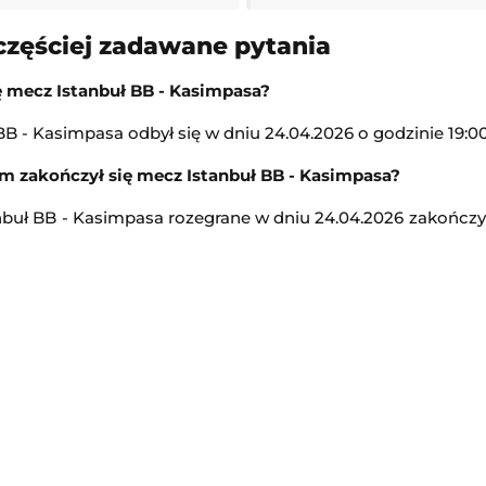
12:15
częściej zadawane pytania
Transmisja
ę mecz Istanbuł BB - Kasimpasa?
Turniej ATP Challenger w Gr
-
Barycz Sułów
B - Kasimpasa odbył się w dniu 24.04.2026 o godzinie 19:00
Challenger Grodzisk Mazowiecki
m zakończył się mecz Istanbuł BB - Kasimpasa?
13:00
Transmisja
nbuł BB - Kasimpasa rozegrane w dniu 24.04.2026 zakończy
Kozerki Open
iała
-
Legia Ladies
Challenger Grodzisk Mazowiecki
13:00
Transmisja
KPN Bałtyk Koszalin
Legia Warszawa II
-
Świt Szczecin
2. Liga Polska