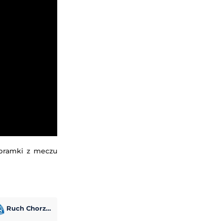
 bramki z meczu
Ruch Chorzów