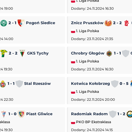
1. Liga Polska
24 19:00
Dodany: 24.11.2024 16:30
2 - 1
Pogoń Siedlce
Znicz Pruszków
2 - 2
1. Liga Polska
24 14:00
Dodany: 23.11.2024 21:35
a
2 - 2
GKS Tychy
Chrobry Głogów
1 - 1
O
1. Liga Polska
4 19:30
Dodany: 23.11.2024 16:30
1 - 1
Stal Rzeszów
Kotwica Kołobrzeg
0 - 5
1. Liga Polska
24 22:30
Dodany: 22.11.2024 20:00
1 - 0
Piast Gliwice
Radomiak Radom
1 - 2
-
Hirnyk-Sport Horiszni Pławni
Sparta Rotterdam
-
Feyenoord Rotterdam
aklasa
PKO BP Ekstraklasa
Eredivisie (Liga Holenderska)
24 19:30
Dodany: 24.11.2024 14:15