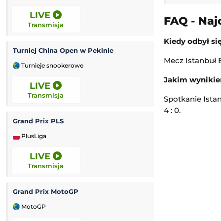
LIVE
12:00
FAQ - Naj
Transmisja
Transmisja
Kiedy odbył si
Turniej China Open w Pekinie
Miedź Legnica II
Mecz Istanbuł B
Turnieje snookerowe
3. Liga Polska
Jakim wynikie
LIVE
12:00
Transmisja
Transmisja
Spotkanie Ista
4 : 0.
Grand Prix PLS
Rekord Bielsko-B
PlusLiga
Ekstraliga Kobiet
LIVE
12:00
Transmisja
Transmisja
Grand Prix MotoGP
Luzino
-
K
MotoGP
3. Liga Polska