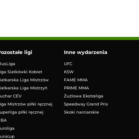
ozostałe ligi
Inne wydarzenia
lusLiga
UFC
iga Siatkówki Kobiet
KSW
iatkarska Liga Mistrzów
FAME MMA
iatkarska Liga Mistrzyń
PRIME MMA
uchar CEV
Żużlowa Ekstraliga
iga Mistrzów piłki ręcznej
Speedway Grand Prix
uperliga piłki ręcznej
Skoki narciarskie
NBA
uroliga
urocup