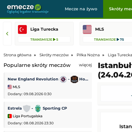
Mecze na żywo
Skróty me
Liga Turecka
MLS
TRANSMISJE
5
TRANSMISJE
75
Strona główna
Skróty meczów
Piłka Nożna
Liga Tureck
Istanbu
Popularne skróty meczów
więcej
(24.04.2
New England Revolution
-
Houston Dynamo
Korona Kielce
MLS
PKO BP Ekstrakl
Dodany: 09.08.2026 0:30
Dodany: 08.08.2026 
Estrela
-
Sporting CP
Udinese
-
Liga Portugalska
Mecz towarzyski
Dodany: 08.08.2026 23:30
Dodany: 08.08.2026
Ista