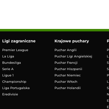
13:00
Transmisja
Ligi zagraniczne
Krajowe puchary
P
Premier League
Puchar Anglii
P
La Liga
Puchar Ligi Angielskiej
L
Bundesliga
Puchar Francji
S
Serie A
Puchar Hiszpanii
S
Ligue 1
Puchar Niemiec
P
Championship
Puchar Włoch
L
Liga Portugalska
Puchar Holandii
S
Eredivisie
E
E