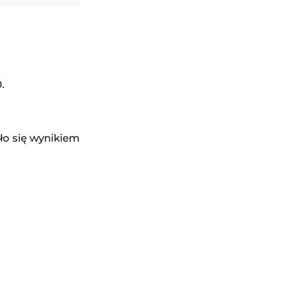
odzisku Mazowieckim
.
ło się wynikiem