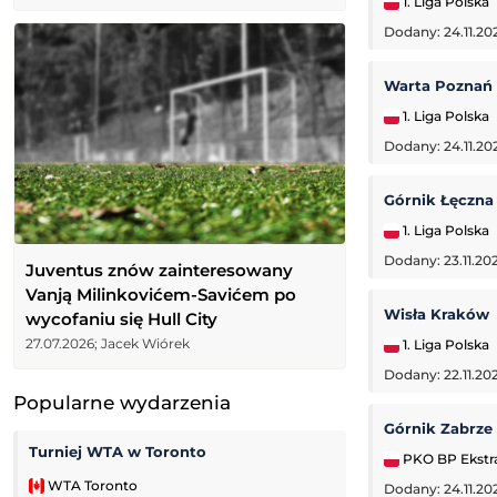
1. Liga Polska
Dodany: 24.11.20
Warta Poznań
1. Liga Polska
Dodany: 24.11.20
Górnik Łęczn
1. Liga Polska
Dodany: 23.11.202
Juventus znów zainteresowany
Vanją Milinkovićem-Savićem po
Wisła Kraków
wycofaniu się Hull City
27.07.2026; Jacek Wiórek
1. Liga Polska
Dodany: 22.11.20
Popularne wydarzenia
Górnik Zabrze
Turniej WTA w Toronto
Zoria Ługańsk
PKO BP Ekstr
WTA Toronto
Liga Ukraińska
Dodany: 24.11.20