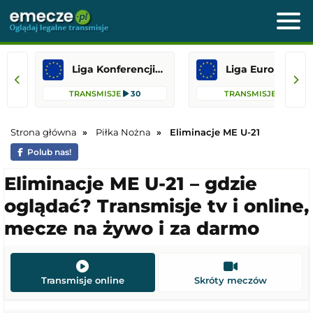
Liga Konferencji Europy
Liga Europejska
TRANSMISJE
30
TRANSMISJE
13
Strona główna
Piłka Nożna
Eliminacje ME U-21
Polub nas!
Eliminacje ME U-21 – gdzie
oglądać? Transmisje tv i online,
mecze na żywo i za darmo
Transmisje online
Skróty meczów