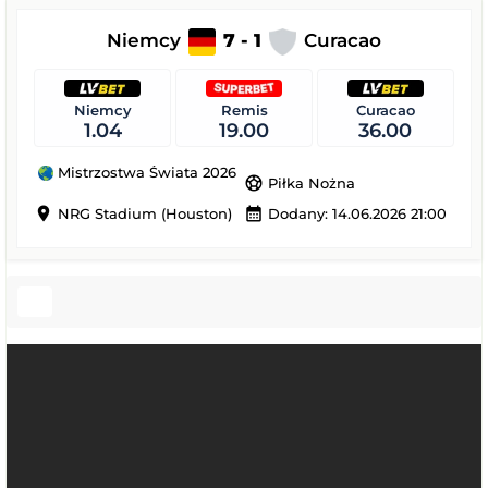
Niemcy
7 - 1
Curacao
Niemcy
Remis
Curacao
1.04
19.00
36.00
Mistrzostwa Świata 2026
sports_soccer
Piłka Nożna
location_on
calendar_month
NRG Stadium (Houston)
Dodany: 14.06.2026 21:00