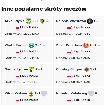
Inne popularne skróty meczów
Arka Gdynia
5 - 1
Stal Stalowa Wola
Polonia Warszawa
1 - 0
1. Liga Polska
1. Liga Polska
Dodany: 24.11.2024 19:00
Dodany: 24.11.2024 16:30
Warta Poznań
2 - 1
Pogoń Siedlce
Znicz Pruszków
2 - 2
1. Liga Polska
1. Liga Polska
Dodany: 24.11.2024 14:00
Dodany: 23.11.2024 21:35
Górnik Łęczna
2 - 2
GKS Tychy
Chrobry Głogów
1 - 1
O
1. Liga Polska
1. Liga Polska
Dodany: 23.11.2024 19:30
Dodany: 23.11.2024 16:30
Wisła Kraków
1 - 1
Stal Rzeszów
Kotwica Kołobrzeg
0 - 5
1. Liga Polska
1. Liga Polska