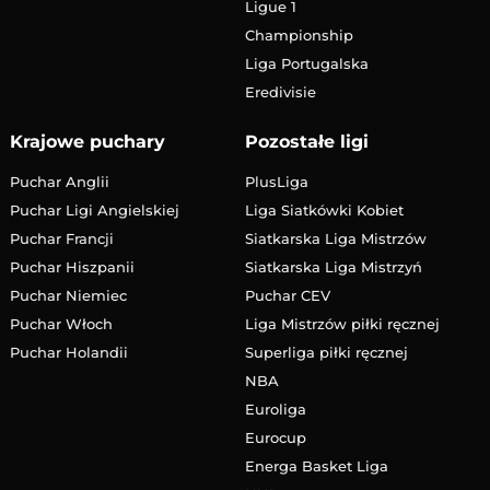
Ligue 1
Championship
Liga Portugalska
Eredivisie
Krajowe puchary
Pozostałe ligi
Puchar Anglii
PlusLiga
Puchar Ligi Angielskiej
Liga Siatkówki Kobiet
Puchar Francji
Siatkarska Liga Mistrzów
Puchar Hiszpanii
Siatkarska Liga Mistrzyń
Puchar Niemiec
Puchar CEV
Puchar Włoch
Liga Mistrzów piłki ręcznej
Puchar Holandii
Superliga piłki ręcznej
NBA
Euroliga
Eurocup
Energa Basket Liga