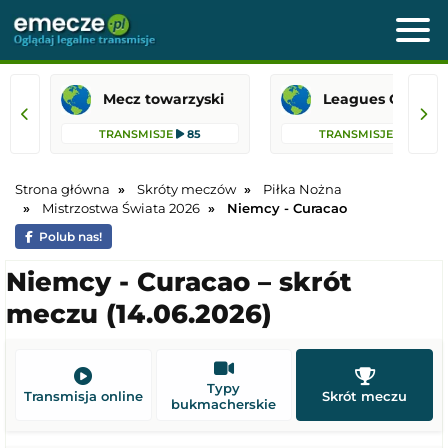
Mecz towarzyski
Leagues 
TRANSMISJE
85
TRANSMISJE
36
Strona główna
Skróty meczów
Piłka Nożna
Mistrzostwa Świata 2026
Niemcy - Curacao
Polub nas!
Niemcy - Curacao – skrót
meczu (14.06.2026)
Typy
Transmisja online
Skrót meczu
bukmacherskie