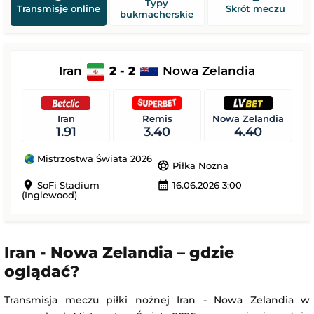
Typy
Transmisje online
Skrót meczu
bukmacherskie
Iran
2 - 2
Nowa Zelandia
Iran
Remis
Nowa Zelandia
1.91
3.40
4.40
Mistrzostwa Świata 2026
sports_soccer
Piłka Nożna
location_on
calendar_month
SoFi Stadium
16.06.2026 3:00
(Inglewood)
Iran - Nowa Zelandia – gdzie
oglądać?
Transmisja meczu piłki nożnej Iran - Nowa Zelandia w