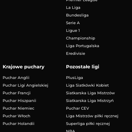
La Liga
Bundesliga
Serie A
Ligue 1
Championship
Liga Portugalska
Eredivisie
Krajowe puchary
Pozostałe ligi
Puchar Anglii
PlusLiga
Puchar Ligi Angielskiej
Liga Siatkówki Kobiet
Puchar Francji
Siatkarska Liga Mistrzów
Puchar Hiszpanii
Siatkarska Liga Mistrzyń
Puchar Niemiec
Puchar CEV
Puchar Włoch
Liga Mistrzów piłki ręcznej
Puchar Holandii
Superliga piłki ręcznej
NBA