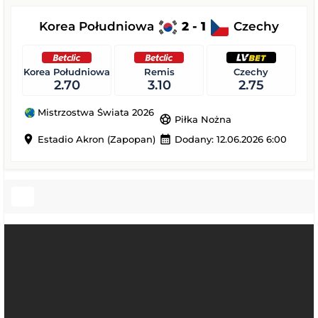
Korea Południowa
2 - 1
Czechy
Korea Południowa
Remis
Czechy
2.70
3.10
2.75
Mistrzostwa Świata 2026
sports_soccer
Piłka Nożna
location_on
calendar_month
Estadio Akron (Zapopan)
Dodany: 12.06.2026 6:00