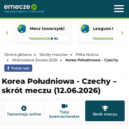
Mecz towarzyski
Leagues 
TRANSMISJE
82
TRANSMISJE
31
Strona główna
Skróty meczów
Piłka Nożna
Mistrzostwa Świata 2026
Korea Południowa - Czechy
Polub nas!
Korea Południowa - Czechy –
skrót meczu (12.06.2026)
Typy
Transmisja online
Skrót meczu
bukmacherskie