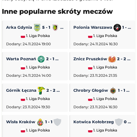
Inne popularne skróty meczów
Arka Gdynia
5 - 1
Stal Stalowa Wola
Polonia Warszawa
1 - 0
1. Liga Polska
1. Liga Polska
Dodany: 24.11.2024 19:00
Dodany: 24.11.2024 16:30
Warta Poznań
2 - 1
Pogoń Siedlce
Znicz Pruszków
2 - 2
1. Liga Polska
1. Liga Polska
Dodany: 24.11.2024 14:00
Dodany: 23.11.2024 21:35
Górnik Łęczna
2 - 2
GKS Tychy
Chrobry Głogów
1 - 1
O
1. Liga Polska
1. Liga Polska
Dodany: 23.11.2024 19:30
Dodany: 23.11.2024 16:30
Wisła Kraków
1 - 1
Stal Rzeszów
Kotwica Kołobrzeg
0 - 5
1. Liga Polska
1. Liga Polska