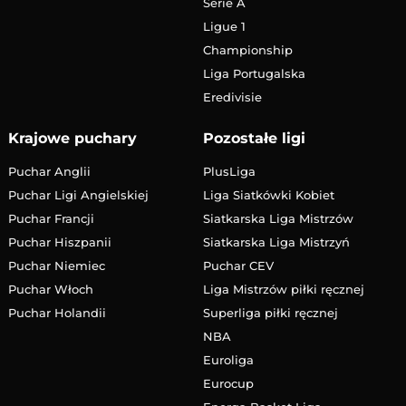
Serie A
Ligue 1
Championship
Liga Portugalska
Eredivisie
Krajowe puchary
Pozostałe ligi
Puchar Anglii
PlusLiga
Puchar Ligi Angielskiej
Liga Siatkówki Kobiet
Puchar Francji
Siatkarska Liga Mistrzów
Puchar Hiszpanii
Siatkarska Liga Mistrzyń
Puchar Niemiec
Puchar CEV
Puchar Włoch
Liga Mistrzów piłki ręcznej
Puchar Holandii
Superliga piłki ręcznej
NBA
Euroliga
Eurocup