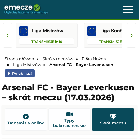
Liga Mistrzów
Liga Konfere
TRANSMISJE
10
TRANSMISJE
30
Strona główna
Skróty meczów
Piłka Nożna
Liga Mistrzów
Arsenal FC - Bayer Leverkusen
Polub nas!
Arsenal FC - Bayer Leverkusen
– skrót meczu (17.03.2026)
Typy
Transmisja online
Skrót meczu
bukmacherskie