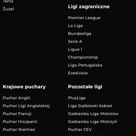
Tenis
Ligi zagraniczne
Żużel
Premier League
La Liga
Bundesliga
Serie A
Ligue 1
Championship
Liga Portugalska
Eredivisie
Krajowe puchary
Pozostałe ligi
Puchar Anglii
PlusLiga
Puchar Ligi Angielskiej
Liga Siatkówki Kobiet
Puchar Francji
Siatkarska Liga Mistrzów
Puchar Hiszpanii
Siatkarska Liga Mistrzyń
Puchar Niemiec
Puchar CEV