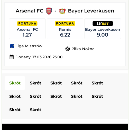
Arsenal FC
-
Bayer Leverkusen
Arsenal FC
Remis
Bayer Leverkusen
1.27
6.22
9.00
Liga Mistrzów
sports_soccer
Piłka Nożna
calendar_month
Dodany: 17.03.2026 23:00
Skrót
Skrót
Skrót
Skrót
Skrót
Skrót
Skrót
Skrót
Skrót
Skrót
Skrót
Skrót