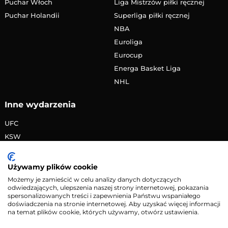
Puchar Włoch
Liga Mistrzów piłki ręcznej
Puchar Holandii
Superliga piłki ręcznej
NBA
Euroliga
Eurocup
Energa Basket Liga
NHL
Inne wydarzenia
UFC
KSW
FAME MMA
PRIME MMA
Używamy plików cookie
Żużlowa Ekstraliga
Możemy je zamieścić w celu analizy danych dotyczących
odwiedzających, ulepszenia naszej strony internetowej, pokazania
Speedway Grand Prix
spersonalizowanych treści i zapewnienia Państwu wspaniałego
Skoki narciarskie
doświadczenia na stronie internetowej. Aby uzyskać więcej informacji
na temat plików cookie, których używamy, otwórz ustawienia.