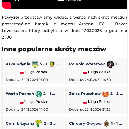
Powyżej przedstawiamy wideo, a wśród nich skrót meczu i
poszczególne bramki z meczu Arsenal FC - Bayer
Leverkusen, który odbył się w dniu 17.03.2026 o godzinie
21:00.
Inne popularne skróty meczów
Arka Gdynia
5 - 1
Stal Stalowa Wola
Polonia Warszawa
1 - 0
1. Liga Polska
1. Liga Polska
Dodany: 24.11.2024 19:00
Dodany: 24.11.2024 16:30
Warta Poznań
2 - 1
Pogoń Siedlce
Znicz Pruszków
2 - 2
1. Liga Polska
1. Liga Polska
Dodany: 24.11.2024 14:00
Dodany: 23.11.2024 21:35
Górnik Łęczna
2 - 2
GKS Tychy
Chrobry Głogów
1 - 1
O