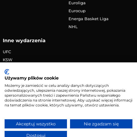
Euroliga
Eurocup
Energa Basket Liga
NHL
Inne wydarzenia
UFC
KSW
FAME MMA
PRIME MMA
Używamy plików cookie
Żużlowa Ekstraliga
Możemy je zamieścić w celu analizy danych dotyczących
odwiedzających, ulepszenia naszej strony internetowej, pokazania
Speedway Grand Prix
spersonalizowanych treści i zapewnienia Państwu wspaniałego
Skoki narciarskie
doświadczenia na stronie internetowej. Aby uzyskać więcej informacji
na temat plików cookie, których używamy, otwórz ustawienia.
Copyright © 2026 eMecze.pl
Akceptuj wszystko
Nie zgadzam się
Kontakt
•
Reklama
•
Polityka prywatności
Dostosuj