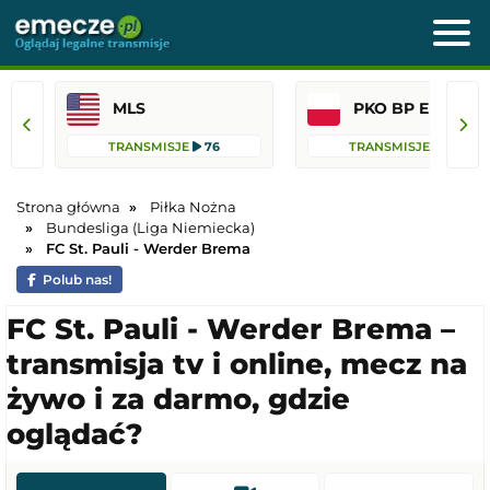
MLS
PKO BP Ekst
TRANSMISJE
76
TRANSMISJE
45
Strona główna
Piłka Nożna
Bundesliga (Liga Niemiecka)
FC St. Pauli - Werder Brema
Polub nas!
FC St. Pauli - Werder Brema –
transmisja tv i online, mecz na
żywo i za darmo, gdzie
oglądać?