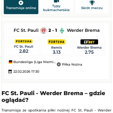
Typy
Transmisje online
Skrót meczu
bukmacherskie
FC St. Pauli
2 - 1
Werder Brema
FC St. Pauli
Remis
Werder Brema
2.82
3.13
2.75
Bundesliga (Liga Niemiecka)
sports_soccer
Piłka Nożna
calendar_month
22.02.2026 17:30
FC St. Pauli - Werder Brema – gdzie
oglądać?
Transmisja ze spotkania piłki nożnej FC St. Pauli - Werder