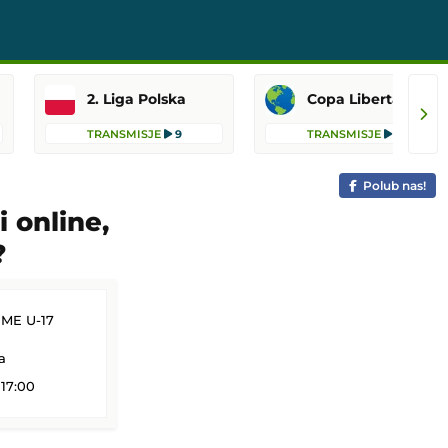
2. Liga Polska
Copa Libertadores
TRANSMISJE
9
TRANSMISJE
8
Polub nas!
i online,
?
 ME U-17
a
 17:00