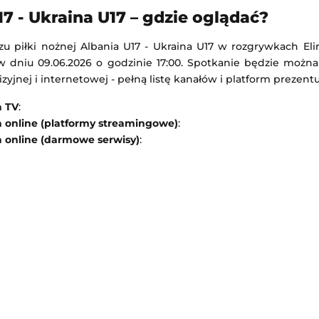
-
Qarabağ Ağdam
Red Bull Salzburg
-
Pafos
17 - Ukraina U17 – gdzie oglądać?
 Europy
Liga Europejska
u piłki nożnej Albania U17 - Ukraina U17 w rozgrywkach El
21:00
Dodany: 06.08.2026 21:00
w dniu 09.06.2026 o godzinie 17:00. Spotkanie będzie można
izyjnej i internetowej - pełną listę kanałów i platform prezent
s
-
Omonia Nikozja
Lech Poznań
-
Klaksvik
Liga Europejska
a TV
:
21:00
Dodany: 06.08.2026 21:00
a online (platformy streamingowe)
:
a online (darmowe serwisy)
: