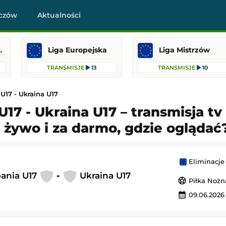
czów
Aktualności
raklasa
Liga Europejska
Liga Mistrzów
TRANSMISJE
13
TRANSMISJE
10
U17 - Ukraina U17
U17 - Ukraina U17 – transmisja tv 
 żywo i za darmo, gdzie oglądać
Getafe CF
IFK Göteborg
-
KAA Gent
Liga Konferencji Europy
 22:00
Dodany: 06.08.2026 21:00
Eliminacje
bania U17
-
Ukraina U17
sports_soccer
Piłka Nożn
-
Anderlecht
Raków Częstochowa
-
Hammarby FF
calendar_month
09.06.2026
Liga Konferencji Europy
21:45
Dodany: 06.08.2026 21:00