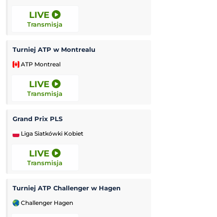
LIVE
LIVE
Transmisja
Transmisja
Turniej ATP w Montrealu
Tour de Pologne
ATP Montreal
Kolarstwo
LIVE
LIVE
Transmisja
Transmisja
Grand Prix PLS
Grand Prix Moto
Liga Siatkówki Kobiet
MotoGP
LIVE
LIVE
Transmisja
Transmisja
Turniej ATP Challenger w Hagen
Challenger Hagen
Challenger Grodz