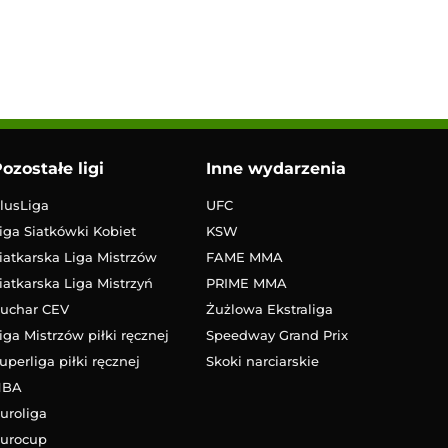
ozostałe ligi
Inne wydarzenia
lusLiga
UFC
iga Siatkówki Kobiet
KSW
iatkarska Liga Mistrzów
FAME MMA
iatkarska Liga Mistrzyń
PRIME MMA
uchar CEV
Żużlowa Ekstraliga
iga Mistrzów piłki ręcznej
Speedway Grand Prix
uperliga piłki ręcznej
Skoki narciarskie
NBA
uroliga
urocup