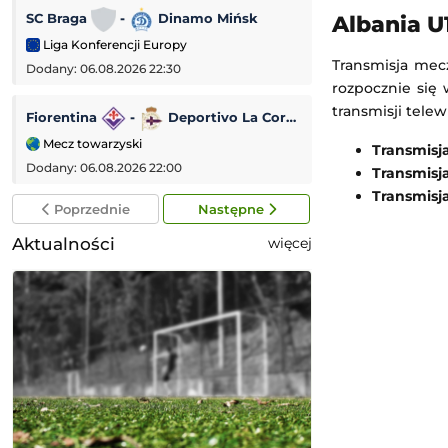
SC Braga
-
Dinamo Mińsk
Dynamo Kijów
Albania U
Liga Konferencji Europy
Liga Konferencji
Transmisja mecz
Dodany: 06.08.2026 22:30
Dodany: 06.08.2026 
rozpocznie się 
transmisji telew
Fiorentina
-
Deportivo La Coruña
Lincoln Red Imp
Mecz towarzyski
Liga Europejska
Transmisj
Dodany: 06.08.2026 22:00
Dodany: 06.08.2026 
Transmisj
Transmisj
Poprzednie
Następne
Aktualności
więcej