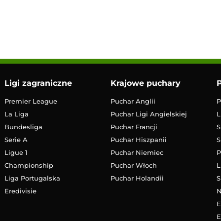
16:45
Transmisja
Ligi zagraniczne
Krajowe puchary
P
Premier League
Puchar Anglii
P
La Liga
Puchar Ligi Angielskiej
L
Bundesliga
Puchar Francji
S
Serie A
Puchar Hiszpanii
S
Ligue 1
Puchar Niemiec
P
Championship
Puchar Włoch
L
Liga Portugalska
Puchar Holandii
S
Eredivisie
E
E