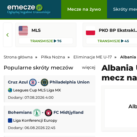
Mecze na żywo
Skróty me
MLS
PKO BP Ekst
TRANSMISJE
76
TRANSMISJE
45
Strona główna
Piłka Nożna
Eliminacje ME U-17
Albania 
Albania 
Popularne skróty meczów
więcej
mecz na
Cruz Azul
-
Philadelphia Union
AS Monaco
-
Leagues Cup MLS Liga MX
Mecz towarzyski
Dodany: 07.08.2026 4:00
Dodany: 06.08.2026
Al
Bohemians
-
FC Midtjylland
PAOK Saloniki
Liga Konferencji Europy
Liga Europejska
Dodany: 06.08.2026 22:45
Dodany: 06.08.2026 