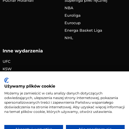
Puchar Holandii
Superliga piłki ręcznej
NBA
Euroliga
Eurocup
Energa Basket Liga
NHL
Inne wydarzenia
UFC
KSW
FAME MMA
PRIME MMA
Używamy plików cookie
Żużlowa Ekstraliga
Możemy je zamieścić w celu analizy danych dotyczących
odwiedzających, ulepszenia naszej strony internetowej, pokazania
Speedway Grand Prix
spersonalizowanych treści i zapewnienia Państwu wspaniałego
Skoki narciarskie
doświadczenia na stronie internetowej. Aby uzyskać więcej informacji
na temat plików cookie, których używamy, otwórz ustawienia.
Copyright © 2026 eMecze.pl