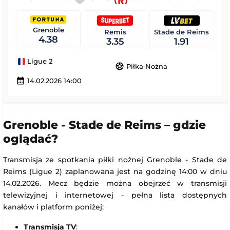
Grenoble
Remis
Stade de Reims
4.38
3.35
1.91
Ligue 2
sports_soccer
Piłka Nożna
calendar_month
14.02.2026 14:00
Grenoble - Stade de Reims – gdzie
oglądać?
Transmisja ze spotkania piłki nożnej Grenoble - Stade de
Reims (Ligue 2) zaplanowana jest na godzinę 14:00 w dniu
14.02.2026. Mecz będzie można obejrzeć w transmisji
telewizyjnej i internetowej - pełna lista dostępnych
kanałów i platform poniżej:
Transmisja TV
: