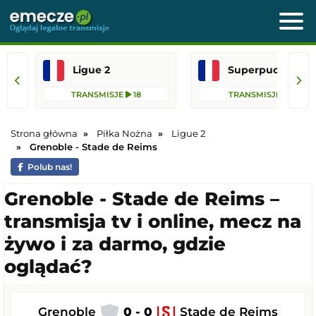
Ligue 2
Superpuchar Franc
TRANSMISJE
18
TRANSMISJE
1
Strona główna
Piłka Nożna
Ligue 2
Grenoble - Stade de Reims
Polub nas!
Grenoble - Stade de Reims –
transmisja tv i online, mecz na
żywo i za darmo, gdzie
oglądać?
Grenoble
0 - 0
Stade de Reims